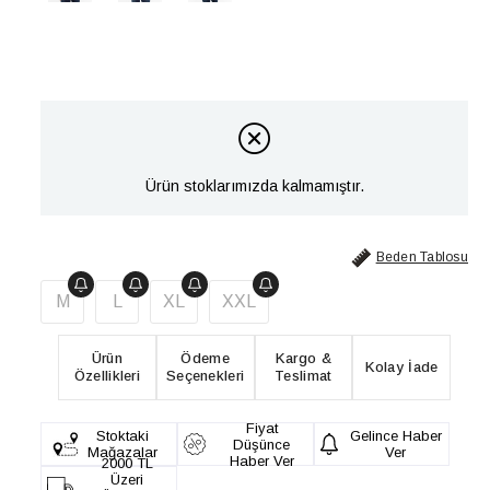
Ürün stoklarımızda kalmamıştır.
Beden Tablosu
M
L
XL
XXL
Ürün
Ödeme
Kargo &
Kolay İade
Özellikleri
Seçenekleri
Teslimat
Fiyat
Stoktaki
Gelince Haber
Düşünce
Mağazalar
Ver
Haber Ver
2000 TL
Üzeri