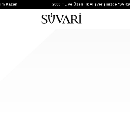
im Kazan
2000 TL ve Üzeri İlk Alışverişinizde ‘SVR2