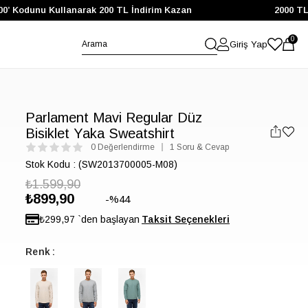
00’ Kodunu Kullanarak 200 TL İndirim Kazan
2000 TL 
0
Giriş Yap
Parlament Mavi Regular Düz
Bisiklet Yaka Sweatshirt
0 Değerlendirme
1 Soru & Cevap
Stok Kodu
(SW2013700005-M08)
₺1.599,90
₺899,90
44
₺299,97
`den başlayan
Renk