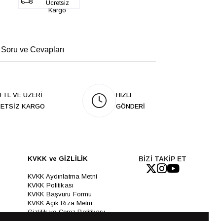
Ücretsiz
Kargo
 Soru ve Cevapları
0 TL VE ÜZERİ
HIZLI
ETSİZ KARGO
GÖNDERİ
KVKK ve GİZLİLİK
BİZİ TAKİP ET
KVKK Aydınlatma Metni
KVKK Politikası
KVKK Başvuru Formu
KVKK Açık Rıza Metni
Gizlilik ve Çerez Politikası
Kullanım Koşulları