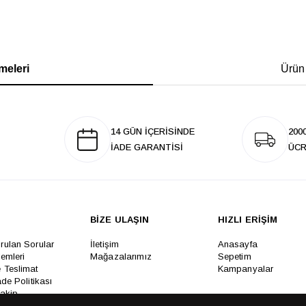
meleri
Ürün
14 GÜN İÇERİSİNDE
200
İADE GARANTİSİ
ÜCR
BİZE ULAŞIN
HIZLI ERİŞİM
rulan Sorular
İletişim
Anasayfa
lemleri
Mağazalarımız
Sepetim
 Teslimat
Kampanyalar
ade Politikası
Takip
rd Sadakat