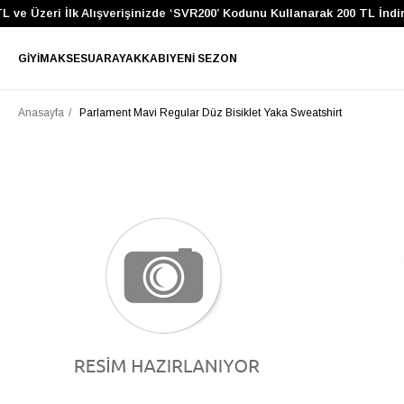
 ve Üzeri İlk Alışverişinizde ‘SVR200’ Kodunu Kullanarak 200 TL İndir
GIYIM
AKSESUAR
AYAKKABI
YENI SEZON
Anasayfa
Parlament Mavi Regular Düz Bisiklet Yaka Sweatshirt