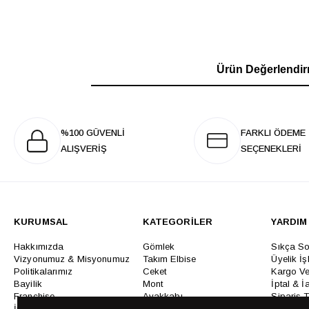
Ürün Değerlendir
%100 GÜVENLİ
FARKLI ÖDEME
ALIŞVERİŞ
SEÇENEKLERİ
KURUMSAL
KATEGORİLER
YARDIM
Hakkımızda
Gömlek
Sıkça So
Vizyonumuz & Misyonumuz
Takım Elbise
Üyelik İş
Politikalarımız
Ceket
Kargo Ve
Bayilik
Mont
İptal & İ
Franchise
Ayakkabı
Sipariş 
İnsan Kaynakları
Tişört
Frizbica