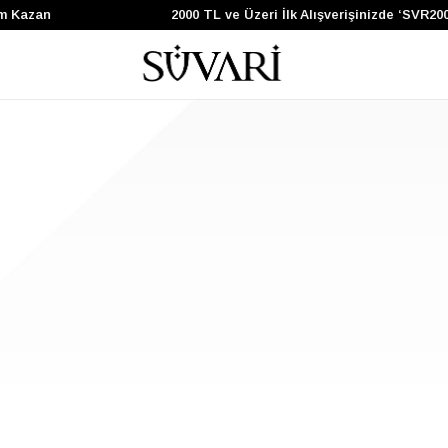
m Kazan
2000 TL ve Üzeri İlk Alışverişinizde ‘SVR200