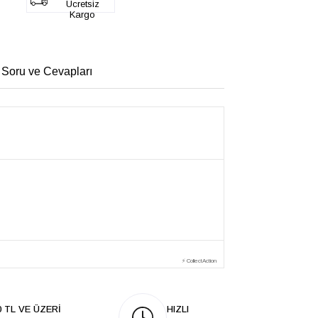
Ücretsiz
Kargo
 Soru ve Cevapları
⚡ CollectAction
0 TL VE ÜZERİ
HIZLI