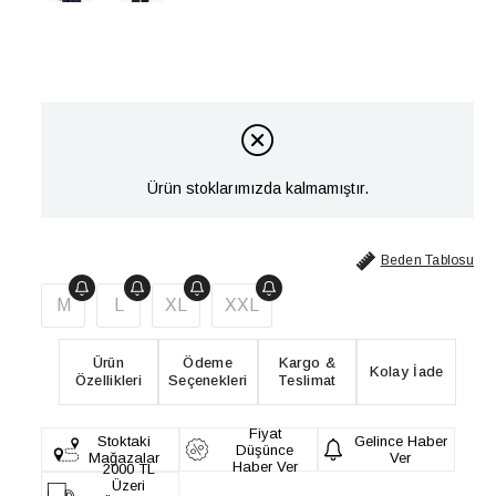
Ürün stoklarımızda kalmamıştır.
Beden Tablosu
M
L
XL
XXL
Ürün
Ödeme
Kargo &
Kolay İade
Özellikleri
Seçenekleri
Teslimat
Fiyat
Stoktaki
Gelince Haber
Düşünce
Mağazalar
Ver
Haber Ver
2000 TL
Üzeri