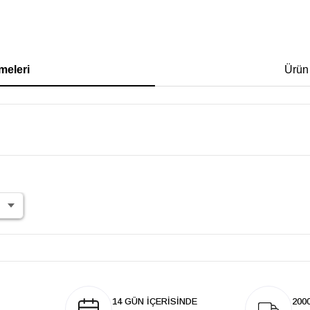
meleri
Ürün
14 GÜN İÇERİSİNDE
200