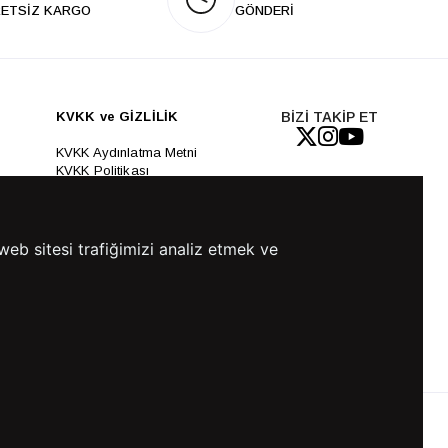
ETSİZ KARGO
GÖNDERİ
KVKK ve GİZLİLİK
BİZİ TAKİP ET
KVKK Aydınlatma Metni
KVKK Politikası
KVKK Başvuru Formu
KVKK Açık Rıza Metni
Gizlilik ve Çerez Politikası
Kullanım Koşulları
web sitesi trafiğimizi analiz etmek ve
ETK Aydınlatma Metni
Ön Bilgilendirme Fromu
Üyelik Sözleşmesi
ETK Onay Metni