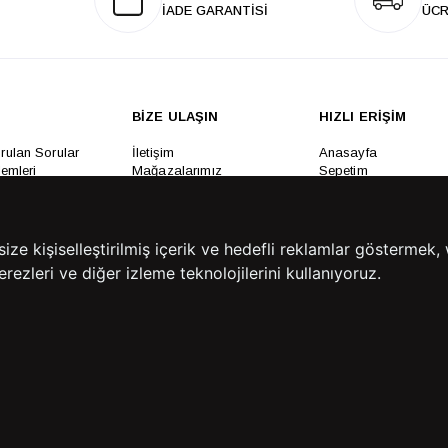
İADE GARANTİSİ
ÜCR
BİZE ULAŞIN
HIZLI ERİŞİM
rulan Sorular
İletişim
Anasayfa
lemleri
Mağazalarımız
Sepetim
 Teslimat
Kampanyalar
ade Politikası
Takip
rd Sadakat
e kişiselleştirilmiş içerik ve hedefli reklamlar göstermek, 
 Üyelik Sözleşmesi
rezleri ve diğer izleme teknolojilerini kullanıyoruz.
mpanya Koşulları
lumu Hizmetleri