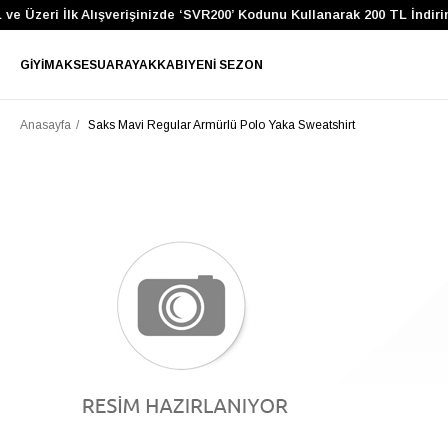
e Üzeri İlk Alışverişinizde ‘SVR200’ Kodunu Kullanarak 200 TL İndiri
GIYIM
AKSESUAR
AYAKKABI
YENI SEZON
Anasayfa
Saks Mavi Regular Armürlü Polo Yaka Sweatshirt