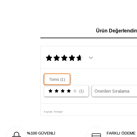
Ürün Değerlendir
Tümü (1)
(1)
Kaynak: Trendyol
%100 GÜVENLİ
FARKLI ÖDEME