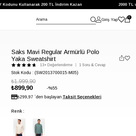
’ Kodunu Kullanarak 200 TL İndirim Kazan
2000 TL ve
0
Giriş Yap
Saks Mavi Regular Armürlü Polo
Yaka Sweatshirt
13+ Değerlendirme
1 Soru & Cevap
Stok Kodu
(SW2013700015-M05)
₺1.999,90
₺899,90
55
₺299,97
`den başlayan
Renk