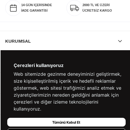
14 GÜN İÇERİSİNDE
2000 TL VE ÜZERİ
İADE GARANTİSİ
ÜCRETSİZ KARGO
KURUMSAL
KATEGORİLER
Çerezleri kullanıyoruz
Web sitemizde gezinme deneyiminizi geliştirmek,
size kişiselleştirilmiş içerik ve hedefli reklamlar
YARDIM
göstermek, web sitesi trafiğimizi analiz etmek ve
ziyaretçilerimizin nereden geldiğini anlamak için
çerezleri ve diğer izleme teknolojilerini
BİZE ULAŞIN
kullanıyoruz.
Tümünü Kabul Et
HIZLI ERİŞİM