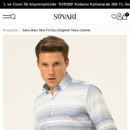
TL ve Üzeri İlk Alışverişinizde ‘SVR200’ Kodunu Kullanarak 200 TL İnd
0
Anasayfa
Saks Mavi Slim Fit Düz Düğmeli Yaka Gömlek