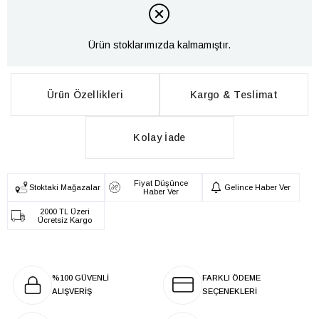
Ürün stoklarımızda kalmamıştır.
Ürün Özellikleri
Kargo & Teslimat
Kolay İade
Fiyat Düşünce
Stoktaki Mağazalar
Gelince Haber Ver
Haber Ver
2000 TL Üzeri
Ücretsiz Kargo
%100 GÜVENLİ
FARKLI ÖDEME
ALIŞVERİŞ
SEÇENEKLERİ