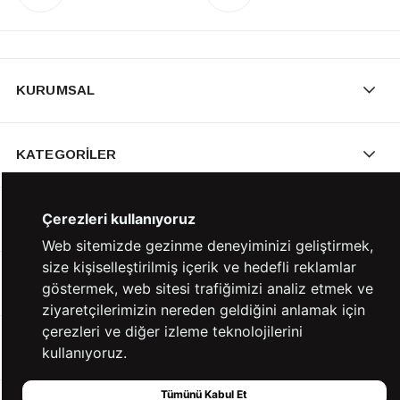
KURUMSAL
KATEGORİLER
Çerezleri kullanıyoruz
YARDIM
Web sitemizde gezinme deneyiminizi geliştirmek,
size kişiselleştirilmiş içerik ve hedefli reklamlar
BİZE ULAŞIN
göstermek, web sitesi trafiğimizi analiz etmek ve
ziyaretçilerimizin nereden geldiğini anlamak için
çerezleri ve diğer izleme teknolojilerini
HIZLI ERİŞİM
kullanıyoruz.
Tümünü Kabul Et