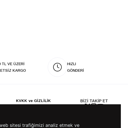
0 TL VE ÜZERİ
HIZLI
ETSİZ KARGO
GÖNDERİ
KVKK ve GİZLİLİK
BİZİ TAKİP ET
KVKK Aydınlatma Metni
KVKK Politikası
KVKK Başvuru Formu
web sitesi trafiğimizi analiz etmek ve
KVKK Açık Rıza Metni