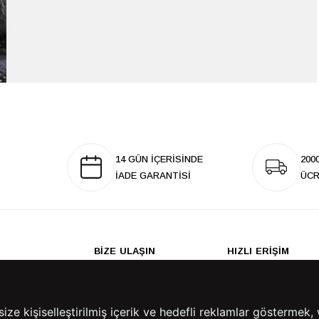
14 GÜN İÇERİSİNDE
200
İADE GARANTİSİ
ÜCR
BİZE ULAŞIN
HIZLI ERİŞİM
rulan Sorular
İletişim
Anasayfa
lemleri
Mağazalarımız
Sepetim
 Teslimat
Kampanyalar
e kişiselleştirilmiş içerik ve hedefli reklamlar göstermek, 
ade Politikası