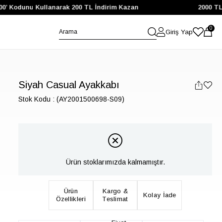
00’ Kodunu Kullanarak 200 TL İndirim Kazan
2000 TL v
0
Giriş Yap
Siyah Casual Ayakkabı
Stok Kodu
(AY2001500698-S09)
Ürün stoklarımızda kalmamıştır.
Ürün
Kargo &
Kolay İade
Özellikleri
Teslimat