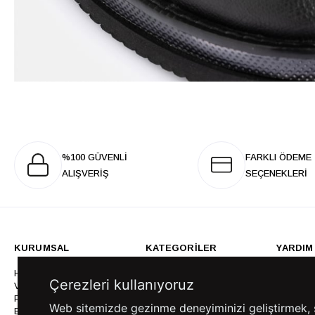
%100 GÜVENLİ
FARKLI ÖDEME
ALIŞVERİŞ
SEÇENEKLERİ
KURUMSAL
KATEGORİLER
YARDIM
Hakkımızda
Gömlek
Sıkça So
Çerezleri kullanıyoruz
Vizyonumuz & Misyonumuz
Takım Elbise
Üyelik İş
Politikalarımız
Ceket
Kargo Ve
Web sitemizde gezinme deneyiminizi geliştirmek, siz
Bayilik
Mont
İptal & İ