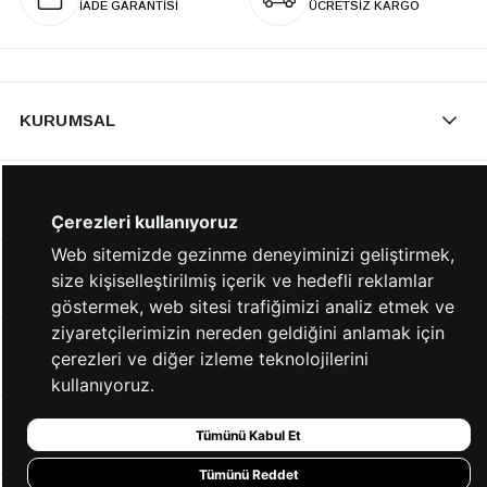
İADE GARANTİSİ
ÜCRETSİZ KARGO
KURUMSAL
KATEGORİLER
Çerezleri kullanıyoruz
Web sitemizde gezinme deneyiminizi geliştirmek,
YARDIM
size kişiselleştirilmiş içerik ve hedefli reklamlar
göstermek, web sitesi trafiğimizi analiz etmek ve
ziyaretçilerimizin nereden geldiğini anlamak için
BİZE ULAŞIN
çerezleri ve diğer izleme teknolojilerini
kullanıyoruz.
HIZLI ERİŞİM
Tümünü Kabul Et
Tümünü Reddet