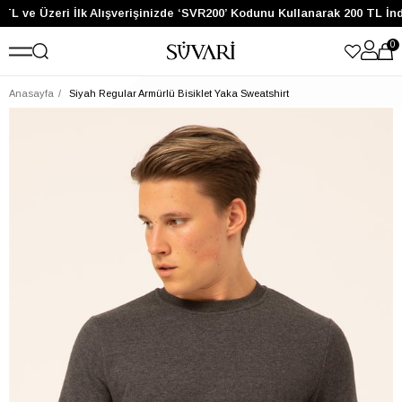
TL ve Üzeri İlk Alışverişinizde ‘SVR200’ Kodunu Kullanarak 200 TL İnd
0
Anasayfa
Siyah Regular Armürlü Bisiklet Yaka Sweatshirt