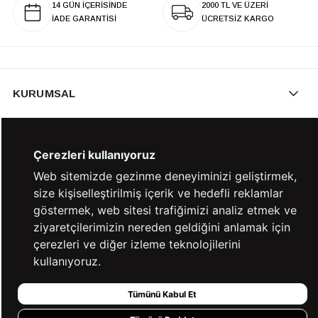
14 GÜN İÇERİSİNDE
2000 TL VE ÜZERİ
İADE GARANTİSİ
ÜCRETSİZ KARGO
KURUMSAL
KATEGORİLER
Çerezleri kullanıyoruz
Web sitemizde gezinme deneyiminizi geliştirmek,
size kişiselleştirilmiş içerik ve hedefli reklamlar
YARDIM
göstermek, web sitesi trafiğimizi analiz etmek ve
ziyaretçilerimizin nereden geldiğini anlamak için
çerezleri ve diğer izleme teknolojilerini
BİZE ULAŞIN
kullanıyoruz.
Tümünü Kabul Et
HIZLI ERİŞİM