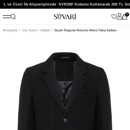
TL ve Üzeri İlk Alışverişinizde ‘SVR200’ Kodunu Kullanarak 200 TL İnd
0
Anasayfa
Dış Giyim
Kaban
Siyah Regular Armürlü Mono Yaka Kaban