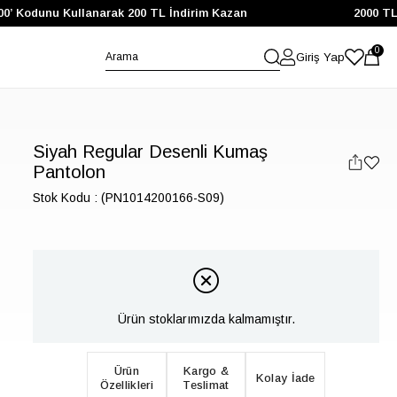
0’ Kodunu Kullanarak 200 TL İndirim Kazan
2000 TL ve
0
Giriş Yap
Siyah Regular Desenli Kumaş
Pantolon
Stok Kodu
(PN1014200166-S09)
Ürün stoklarımızda kalmamıştır.
Ürün
Kargo &
Kolay İade
Özellikleri
Teslimat