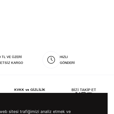
0 TL VE ÜZERİ
HIZLI
ETSİZ KARGO
GÖNDERİ
KVKK ve GİZLİLİK
BİZİ TAKİP ET
KVKK Aydınlatma Metni
KVKK Politikası
KVKK Başvuru Formu
web sitesi trafiğimizi analiz etmek ve
KVKK Açık Rıza Metni