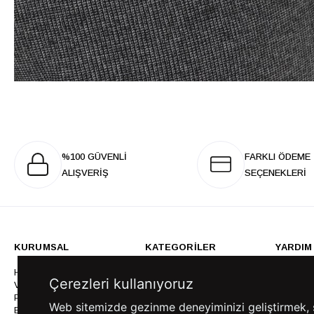
%100 GÜVENLİ
FARKLI ÖDEME
ALIŞVERİŞ
SEÇENEKLERİ
KURUMSAL
KATEGORİLER
YARDIM
Hakkımızda
Gömlek
Sıkça So
Çerezleri kullanıyoruz
Vizyonumuz & Misyonumuz
Takım Elbise
Üyelik İş
Politikalarımız
Ceket
Kargo Ve
Web sitemizde gezinme deneyiminizi geliştirmek, siz
Bayilik
Mont
İptal & İ