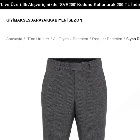
ve Üzeri İlk Alışverişinizde ‘SVR200’ Kodunu Kullanarak 200 TL İndiri
GIYIM
AKSESUAR
AYAKKABI
YENI SEZON
Anasayfa
Tüm Ürünler
Alt Giyim
Pantolon
Regular Pantolon
Siyah R