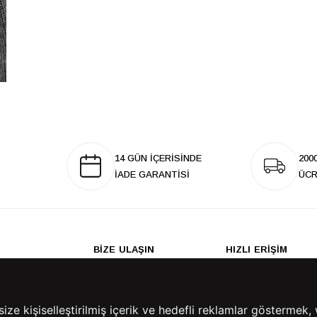
14 GÜN İÇERİSİNDE
200
İADE GARANTİSİ
ÜCR
BİZE ULAŞIN
HIZLI ERİŞİM
rulan Sorular
İletişim
Anasayfa
lemleri
Mağazalarımız
Sepetim
 Teslimat
Kampanyalar
e kişiselleştirilmiş içerik ve hedefli reklamlar göstermek, 
ade Politikası