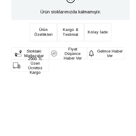
Ürün stoklarımızda kalmamıştır.
Ürün
Kargo &
Kolay İade
Özellikleri
Teslimat
Fiyat
Stoktaki
Gelince Haber
Düşünce
Mağazalar
Ver
Haber Ver
2000 TL
Üzeri
Ücretsiz
Kargo