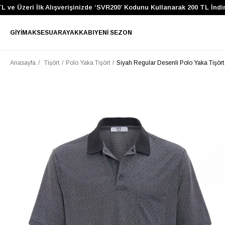
ve Üzeri İlk Alışverişinizde ‘SVR200’ Kodunu Kullanarak 200 TL İndiri
GIYIM
AKSESUAR
AYAKKABI
YENI SEZON
Anasayfa
Tişört
Polo Yaka Tişört
Siyah Regular Desenli Polo Yaka Tişört