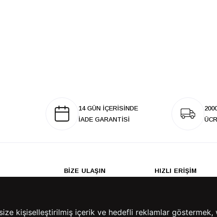
14 GÜN İÇERİSİNDE
200
İADE GARANTİSİ
ÜCR
BİZE ULAŞIN
HIZLI ERİŞİM
rulan Sorular
İletişim
Anasayfa
lemleri
Mağazalarımız
Sepetim
 Teslimat
Kampanyalar
e kişiselleştirilmiş içerik ve hedefli reklamlar göstermek, 
ade Politikası