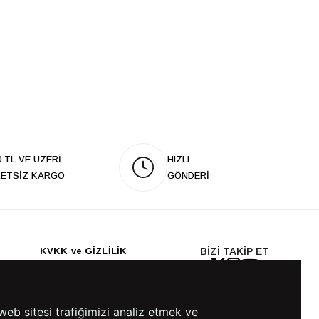
0 TL VE ÜZERİ
HIZLI
ETSİZ KARGO
GÖNDERİ
KVKK ve GİZLİLİK
BİZİ TAKİP ET
KVKK Aydınlatma Metni
KVKK Politikası
KVKK Başvuru Formu
web sitesi trafiğimizi analiz etmek ve
KVKK Açık Rıza Metni