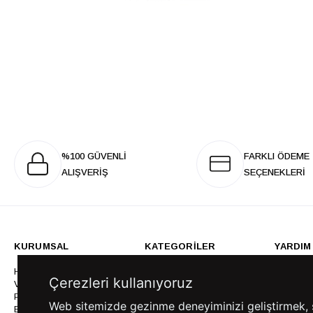
%100 GÜVENLİ
FARKLI ÖDEME
ALIŞVERİŞ
SEÇENEKLERİ
KURUMSAL
KATEGORİLER
YARDIM
Hakkımızda
Gömlek
Sıkça So
Çerezleri kullanıyoruz
Vizyonumuz & Misyonumuz
Takım Elbise
Üyelik İş
Politikalarımız
Ceket
Kargo Ve
Web sitemizde gezinme deneyiminizi geliştirmek, siz
Bayilik
Mont
İptal & İ