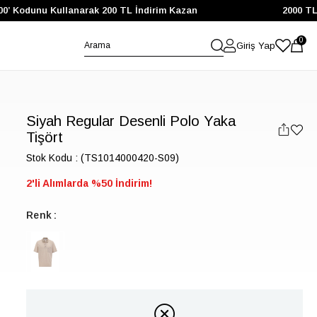
0’ Kodunu Kullanarak 200 TL İndirim Kazan
2000 TL ve
0
Giriş Yap
Siyah Regular Desenli Polo Yaka
Tişört
Stok Kodu
(TS1014000420-S09)
2'li Alımlarda %50 İndirim!
Renk