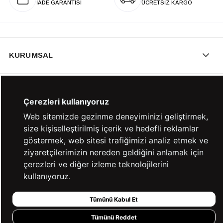
İADE GARANTİSİ
ÜCRETSİZ KARGO
KURUMSAL
KATEGORİLER
Çerezleri kullanıyoruz
Web sitemizde gezinme deneyiminizi geliştirmek,
YARDIM
size kişiselleştirilmiş içerik ve hedefli reklamlar
göstermek, web sitesi trafiğimizi analiz etmek ve
ziyaretçilerimizin nereden geldiğini anlamak için
BİZE ULAŞIN
çerezleri ve diğer izleme teknolojilerini
kullanıyoruz.
HIZLI ERİŞİM
Tümünü Kabul Et
Tümünü Reddet