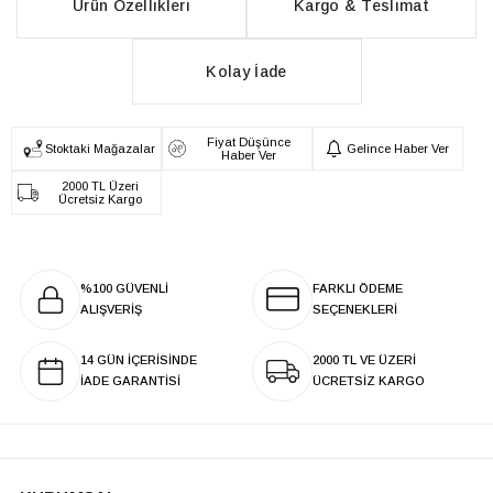
Ürün Özellikleri
Kargo & Teslimat
Kolay İade
Fiyat Düşünce
Stoktaki Mağazalar
Gelince Haber Ver
Haber Ver
2000 TL Üzeri
Ücretsiz Kargo
%100 GÜVENLİ
FARKLI ÖDEME
ALIŞVERİŞ
SEÇENEKLERİ
14 GÜN İÇERİSİNDE
2000 TL VE ÜZERİ
İADE GARANTİSİ
ÜCRETSİZ KARGO