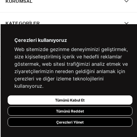
KURUMSAL
KATEGORİLER
Çerezleri kullanıyoruz
YARDIM
Web sitemizde gezinme deneyiminizi geliştirmek,
size kişiselleştirilmiş içerik ve hedefli reklamlar
göstermek, web sitesi trafiğimizi analiz etmek ve
BİZE ULAŞIN
ziyaretçilerimizin nereden geldiğini anlamak için
çerezleri ve diğer izleme teknolojilerini
kullanıyoruz.
HIZLI ERİŞİM
Tümünü Kabul Et
KVKK ve GİZLİLİK
Tümünü Reddet
Çerezleri Yönet
BİZİ TAKİP ET