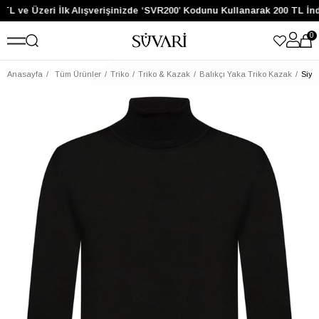
 TL ve Üzeri İlk Alışverişinizde ‘SVR200’ Kodunu Kullanarak 200 TL İn
0
Anasayfa
Tüm Ürünler
Triko
Triko & Kazak
Balıkçı Yaka Triko Kazak
Siya