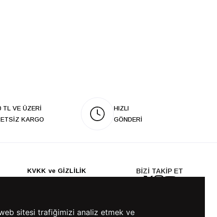
0 TL VE ÜZERİ
HIZLI
ETSİZ KARGO
GÖNDERİ
KVKK ve GİZLİLİK
BİZİ TAKİP ET
KVKK Aydınlatma Metni
KVKK Politikası
KVKK Başvuru Formu
web sitesi trafiğimizi analiz etmek ve
KVKK Açık Rıza Metni