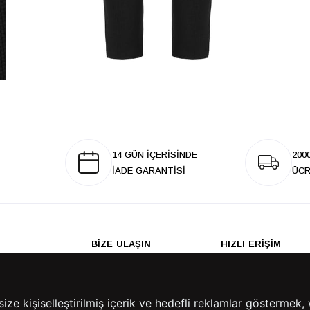
14 GÜN İÇERİSİNDE
200
İADE GARANTİSİ
ÜCR
BİZE ULAŞIN
HIZLI ERİŞİM
rulan Sorular
İletişim
Anasayfa
lemleri
Mağazalarımız
Sepetim
 Teslimat
Kampanyalar
e kişiselleştirilmiş içerik ve hedefli reklamlar göstermek, 
ade Politikası