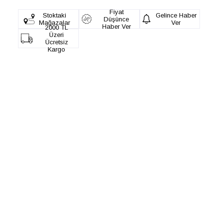
Fiyat
Stoktaki
Gelince Haber
Düşünce
Mağazalar
Ver
Haber Ver
2000 TL
Üzeri
Ücretsiz
Kargo