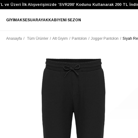
ve Üzeri İlk Alışverişinizde ‘SVR200’ Kodunu Kullanarak 200 TL İndiri
GIYIM
AKSESUAR
AYAKKABI
YENI SEZON
Anasayfa
Tüm Ürünler
Alt Giyim
Pantolon
Jogger Pantolon
Siyah Re