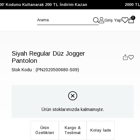
0’ Kodunu Kullanarak 200 TL İndirim Kazan
2000 TL ve
0
Giriş Yap
Siyah Regular Düz Jogger
Pantolon
Stok Kodu
(PN2020500680-S09)
Ürün stoklarımızda kalmamıştır.
Ürün
Kargo &
Kolay İade
Özellikleri
Teslimat