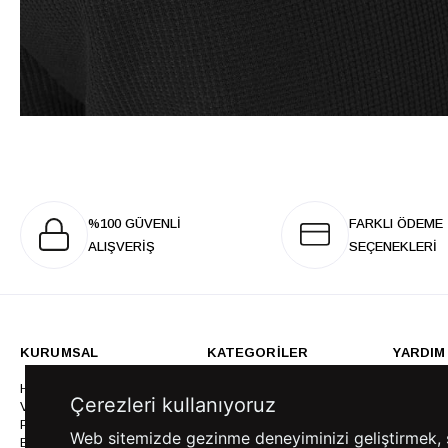
%100 GÜVENLİ
FARKLI ÖDEME
ALIŞVERİŞ
SEÇENEKLERİ
KURUMSAL
KATEGORİLER
YARDIM
Hakkımızda
Gömlek
Sıkça So
Çerezleri kullanıyoruz
Vizyonumuz & Misyonumuz
Takım Elbise
Üyelik İş
Politikalarımız
Ceket
Kargo Ve
Web sitemizde gezinme deneyiminizi geliştirmek, siz
Bayilik
Mont
İptal & İ