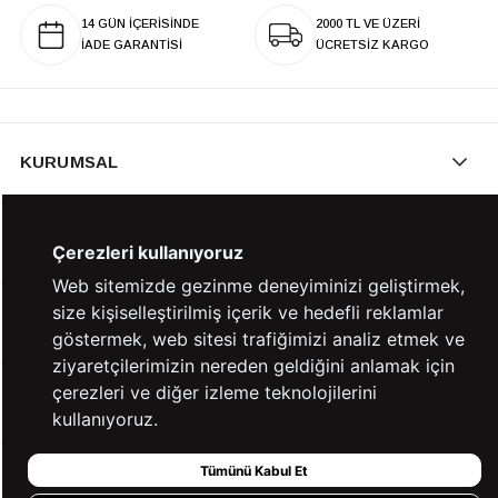
14 GÜN İÇERİSİNDE
2000 TL VE ÜZERİ
İADE GARANTİSİ
ÜCRETSİZ KARGO
KURUMSAL
KATEGORİLER
Çerezleri kullanıyoruz
Web sitemizde gezinme deneyiminizi geliştirmek,
size kişiselleştirilmiş içerik ve hedefli reklamlar
YARDIM
göstermek, web sitesi trafiğimizi analiz etmek ve
ziyaretçilerimizin nereden geldiğini anlamak için
çerezleri ve diğer izleme teknolojilerini
BİZE ULAŞIN
kullanıyoruz.
Tümünü Kabul Et
HIZLI ERİŞİM