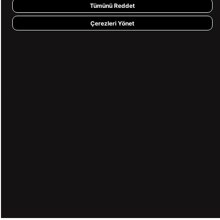
Tümünü Reddet
Çerezleri Yönet
KVKK ve GİZLİLİK
BİZİ TAKİP ET
MÜŞTERİ HİZMETLERİ
0850 360 97 88
[email protected]
Copyright© 2026
Süvari
All rights reserved.
undefined