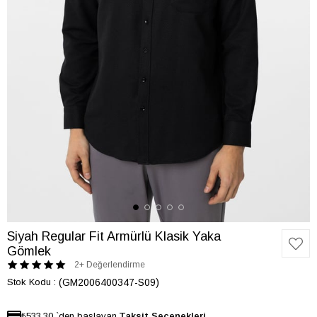
Siyah Regular Fit Armürlü Klasik Yaka
Gömlek
2+ Değerlendirme
Stok Kodu
(GM2006400347-S09)
₺533,30
`den başlayan