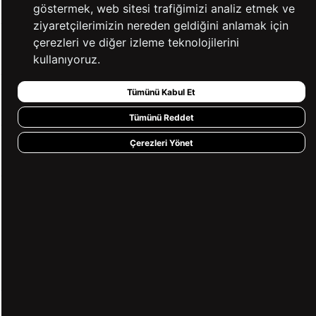
göstermek, web sitesi trafiğimizi analiz etmek ve
ziyaretçilerimizin nereden geldiğini anlamak için
çerezleri ve diğer izleme teknolojilerini
YARDIM
kullanıyoruz.
Tümünü Kabul Et
BİZE ULAŞIN
Tümünü Reddet
Çerezleri Yönet
HIZLI ERİŞİM
KVKK ve GİZLİLİK
BİZİ TAKİP ET
MÜŞTERİ HİZMETLERİ