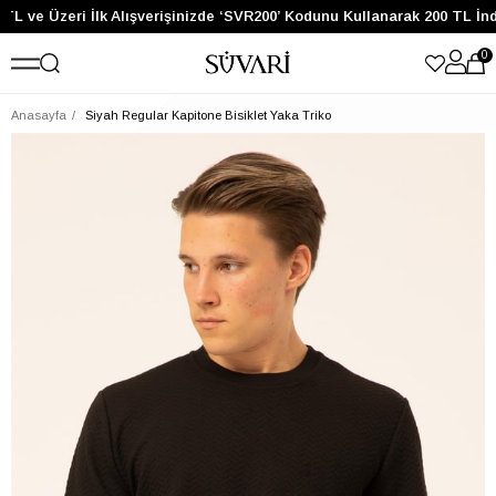
TL ve Üzeri İlk Alışverişinizde ‘SVR200’ Kodunu Kullanarak 200 TL İnd
0
Anasayfa
Siyah Regular Kapitone Bisiklet Yaka Triko