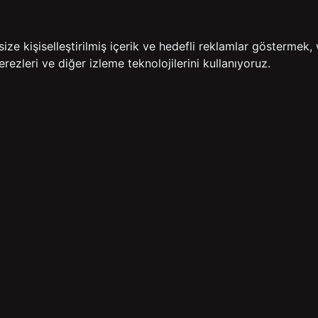
İADE GARANTİSİ
ÜCR
e kişiselleştirilmiş içerik ve hedefli reklamlar göstermek, 
rezleri ve diğer izleme teknolojilerini kullanıyoruz.
BİZE ULAŞIN
HIZLI ERİŞİM
rulan Sorular
İletişim
Anasayfa
lemleri
Mağazalarımız
Sepetim
 Teslimat
Kampanyalar
ade Politikası
Takip
rd Sadakat
 Üyelik Sözleşmesi
mpanya Koşulları
lumu Hizmetleri
Copyright© 2026
Süvari
All rights reserved.