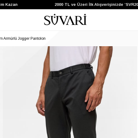
Kazan
2000 TL ve Üzeri İlk Alışverişinizde ‘SVR200’
im Armürlü Jogger Pantolon