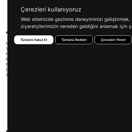
ALIŞVERİŞ
SEÇENEKLERİ
Çerezleri kullanıyoruz
Web sitemizde gezinme deneyiminizi geliştirmek, siz
ziyaretçilerimizin nereden geldiğini anlamak için çe
KURUMSAL
KATEGORİLER
YARDIM
Tümünü Kabul Et
Tümünü Reddet
Çerezleri Yönet
Hakkımızda
Gömlek
Sıkça So
Vizyonumuz & Misyonumuz
Takım Elbise
Üyelik İş
Politikalarımız
Ceket
Kargo Ve
Bayilik
Mont
İptal & İ
Franchise
Ayakkabı
Sipariş 
İnsan Kaynakları
Tişört
Frizbica
SÜVARİ Blog
Pantolon
Programı
Babalar Günü Hediye
Genel Ka
Fikirleri
Bilgi Top
Ofis Favorileri
Mezuniyet Kıyafetleri
MÜŞTERİ HİZMETLERİ