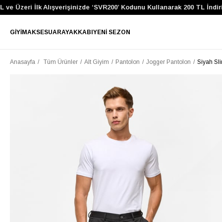
 Üzeri İlk Alışverişinizde ‘SVR200’ Kodunu Kullanarak 200 TL İndirim 
GIYIM
AKSESUAR
AYAKKABI
YENI SEZON
Anasayfa
Tüm Ürünler
Alt Giyim
Pantolon
Jogger Pantolon
Siyah Sl