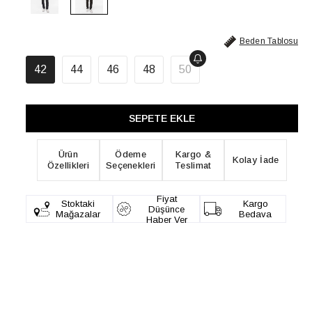
Beden Tablosu
42
44
46
48
50
Ürün
Ödeme
Kargo &
Kolay İade
Özellikleri
Seçenekleri
Teslimat
Fiyat
Stoktaki
Kargo
Düşünce
Mağazalar
Bedava
Haber Ver