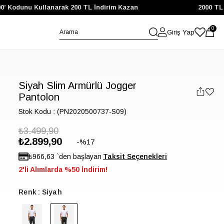
 Kodunu Kullanarak 200 TL İndirim Kazan
2000 TL ve 
0
Giriş Yap
Siyah Slim Armürlü Jogger
Pantolon
Stok Kodu
(PN2020500737-S09)
₺3.499,90
₺2.899,90
17
₺966,63
`den başlayan
2'li Alımlarda %50 İndirim!
Renk
Siyah