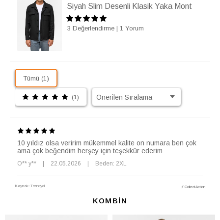
Siyah Slim Desenli Klasik Yaka Mont
3 Değerlendirme
|
1 Yorum
Tümü (1)
(1)
10 yıldız olsa veririm mükemmel kalite on numara ben çok
ama çok beğendim herşey için teşekkür ederim
O** y**
|
22.05.2026
|
Beden: 2XL
Kaynak: Trendyol
⚡ CollectAction
KOMBİN