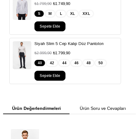
₺1.799,90
₺1.749,90
S
M
L
XL
XXL
Sepete Ekle
Siyah Slim 5 Cep Kalıp Düz Pantolon
₺2.999,90
₺1.799,90
40
42
44
46
48
50
Sepete Ekle
Ürün Değerlendirmeleri
Ürün Soru ve Cevapları