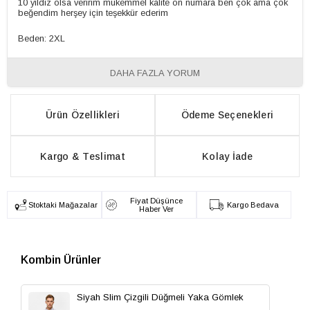
10 yıldız olsa veririm mükemmel kalite on numara ben çok ama çok
beğendim herşey için teşekkür ederim
Beden: 2XL
DAHA FAZLA YORUM
Ürün Özellikleri
Ödeme Seçenekleri
Kargo & Teslimat
Kolay İade
Fiyat Düşünce
Stoktaki Mağazalar
Kargo Bedava
Haber Ver
Siyah Slim Çizgili Düğmeli Yaka Gömlek