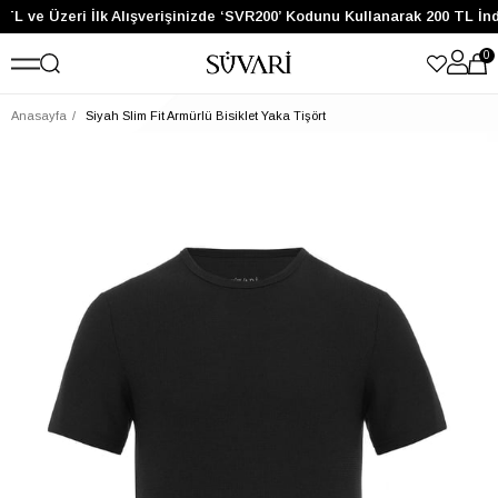
TL ve Üzeri İlk Alışverişinizde ‘SVR200’ Kodunu Kullanarak 200 TL İn
0
Anasayfa
Siyah Slim Fit Armürlü Bisiklet Yaka Tişört