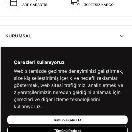
İADE GARANTİSİ
ÜCRETSİZ KARGO
KURUMSAL
KATEGORİLER
Çerezleri kullanıyoruz
Web sitemizde gezinme deneyiminizi geliştirmek,
size kişiselleştirilmiş içerik ve hedefli reklamlar
YARDIM
göstermek, web sitesi trafiğimizi analiz etmek ve
ziyaretçilerimizin nereden geldiğini anlamak için
çerezleri ve diğer izleme teknolojilerini
BİZE ULAŞIN
kullanıyoruz.
Tümünü Kabul Et
HIZLI ERİŞİM
Tümünü Reddet