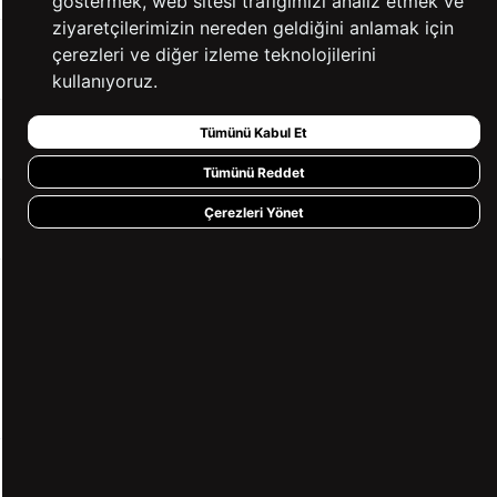
göstermek, web sitesi trafiğimizi analiz etmek ve
ziyaretçilerimizin nereden geldiğini anlamak için
çerezleri ve diğer izleme teknolojilerini
YARDIM
kullanıyoruz.
Tümünü Kabul Et
BİZE ULAŞIN
Tümünü Reddet
Çerezleri Yönet
HIZLI ERİŞİM
KVKK ve GİZLİLİK
BİZİ TAKİP ET
MÜŞTERİ HİZMETLERİ
0850 360 97 88