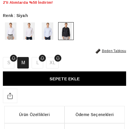
2'li Alımlarda %50 İndirim!
Renk
Siyah
Beden Tablosu
S
M
L
XL
Ürün Özellikleri
Ödeme Seçenekleri