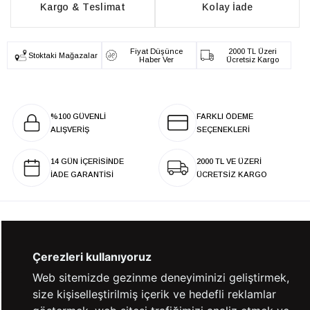
Kargo & Teslimat
Kolay İade
Fiyat Düşünce
2000 TL Üzeri
Stoktaki Mağazalar
Haber Ver
Ücretsiz Kargo
%100 GÜVENLİ
FARKLI ÖDEME
ALIŞVERİŞ
SEÇENEKLERİ
14 GÜN İÇERİSİNDE
2000 TL VE ÜZERİ
İADE GARANTİSİ
ÜCRETSİZ KARGO
KURUMSAL
Çerezleri kullanıyoruz
Web sitemizde gezinme deneyiminizi geliştirmek,
size kişiselleştirilmiş içerik ve hedefli reklamlar
KATEGORİLER