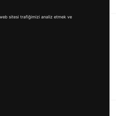
ETSİZ KARGO
GÖNDERİ
web sitesi trafiğimizi analiz etmek ve
KVKK ve GİZLİLİK
BİZİ TAKİP ET
KVKK Aydınlatma Metni
KVKK Politikası
KVKK Başvuru Formu
KVKK Açık Rıza Metni
Gizlilik ve Çerez Politikası
Kullanım Koşulları
ETK Aydınlatma Metni
Ön Bilgilendirme Fromu
Üyelik Sözleşmesi
ETK Onay Metni