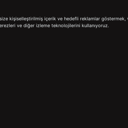
İADE GARANTİSİ
ÜCR
e kişiselleştirilmiş içerik ve hedefli reklamlar göstermek, 
rezleri ve diğer izleme teknolojilerini kullanıyoruz.
BİZE ULAŞIN
HIZLI ERİŞİM
rulan Sorular
İletişim
Anasayfa
lemleri
Mağazalarımız
Sepetim
 Teslimat
Kampanyalar
ade Politikası
Takip
rd Sadakat
 Üyelik Sözleşmesi
mpanya Koşulları
lumu Hizmetleri
Copyright© 2026
Süvari
All rights reserved.