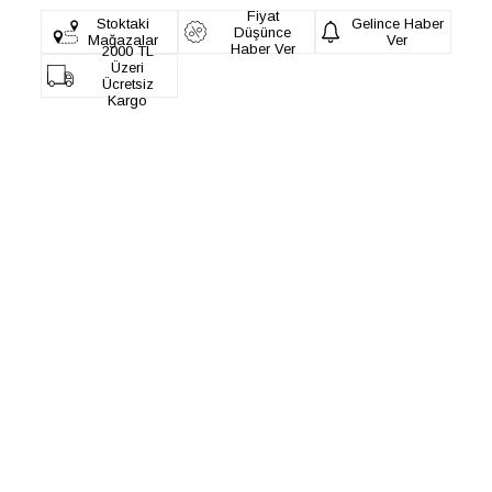
Fiyat
Stoktaki
Gelince Haber
Düşünce
Mağazalar
Ver
Haber Ver
2000 TL
Üzeri
Ücretsiz
Kargo