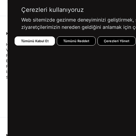
ALIŞVERİŞ
SEÇENEKLERİ
Çerezleri kullanıyoruz
Web sitemizde gezinme deneyiminizi geliştirmek, siz
ziyaretçilerimizin nereden geldiğini anlamak için çe
KURUMSAL
KATEGORİLER
YARDIM
Tümünü Kabul Et
Tümünü Reddet
Çerezleri Yönet
Hakkımızda
Gömlek
Sıkça So
Vizyonumuz & Misyonumuz
Takım Elbise
Üyelik İş
Politikalarımız
Ceket
Kargo Ve
Bayilik
Mont
İptal & İ
Franchise
Ayakkabı
Sipariş 
İnsan Kaynakları
Tişört
Frizbica
SÜVARİ Blog
Pantolon
Programı
Babalar Günü Hediye
Genel Ka
Fikirleri
Bilgi Top
Ofis Favorileri
Mezuniyet Kıyafetleri
MÜŞTERİ HİZMETLERİ