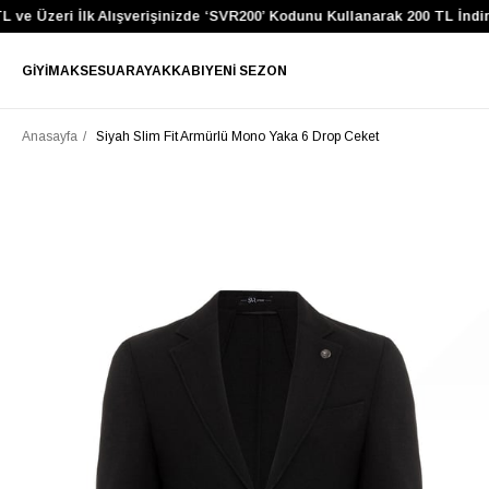
e Üzeri İlk Alışverişinizde ‘SVR200’ Kodunu Kullanarak 200 TL İndirim
GIYIM
AKSESUAR
AYAKKABI
YENI SEZON
Anasayfa
Siyah Slim Fit Armürlü Mono Yaka 6 Drop Ceket