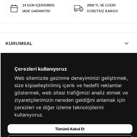
14 GÜN İÇERİSİNDE
2000 TL VE ÜZERİ
İADE GARANTİSİ
ÜCRETSİZ KARGO
KURUMSAL
KATEGORİLER
Çerezleri kullanıyoruz
Web sitemizde gezinme deneyiminizi geliştirmek,
size kişiselleştirilmiş içerik ve hedefli reklamlar
YARDIM
göstermek, web sitesi trafiğimizi analiz etmek ve
ziyaretçilerimizin nereden geldiğini anlamak için
çerezleri ve diğer izleme teknolojilerini
BİZE ULAŞIN
kullanıyoruz.
Tümünü Kabul Et
HIZLI ERİŞİM