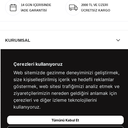
14 GÜN İÇERİSİNDE
2000 TL VE ÜZERİ
İADE GARANTİSİ
ÜCRETSİZ KARGO
KURUMSAL
KATEGORİLER
Çerezleri kullanıyoruz
Web sitemizde gezinme deneyiminizi geliştirmek,
size kişiselleştirilmiş içerik ve hedefli reklamlar
YARDIM
göstermek, web sitesi trafiğimizi analiz etmek ve
ziyaretçilerimizin nereden geldiğini anlamak için
çerezleri ve diğer izleme teknolojilerini
BİZE ULAŞIN
kullanıyoruz.
Tümünü Kabul Et
HIZLI ERİŞİM