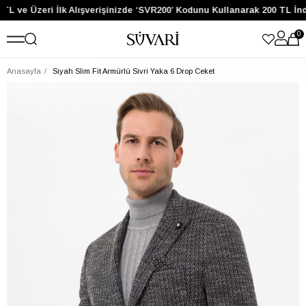
TL ve Üzeri İlk Alışverişinizde ‘SVR200’ Kodunu Kullanarak 200 TL İnd
0
Anasayfa
Siyah Slim Fit Armürlü Sivri Yaka 6 Drop Ceket