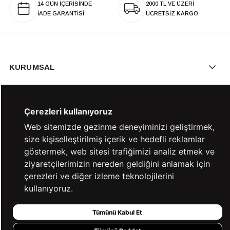
14 GÜN İÇERİSİNDE
2000 TL VE ÜZERİ
İADE GARANTİSİ
ÜCRETSİZ KARGO
KURUMSAL
KATEGORİLER
Çerezleri kullanıyoruz
Web sitemizde gezinme deneyiminizi geliştirmek,
size kişiselleştirilmiş içerik ve hedefli reklamlar
YARDIM
göstermek, web sitesi trafiğimizi analiz etmek ve
ziyaretçilerimizin nereden geldiğini anlamak için
çerezleri ve diğer izleme teknolojilerini
BİZE ULAŞIN
kullanıyoruz.
Tümünü Kabul Et
HIZLI ERİŞİM