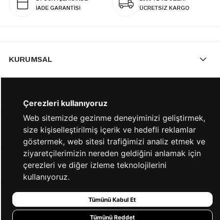
İADE GARANTİSİ
ÜCRETSİZ KARGO
KURUMSAL
KATEGORİLER
Çerezleri kullanıyoruz
Web sitemizde gezinme deneyiminizi geliştirmek,
size kişiselleştirilmiş içerik ve hedefli reklamlar
YARDIM
göstermek, web sitesi trafiğimizi analiz etmek ve
ziyaretçilerimizin nereden geldiğini anlamak için
çerezleri ve diğer izleme teknolojilerini
BİZE ULAŞIN
kullanıyoruz.
Tümünü Kabul Et
HIZLI ERİŞİM
Tümünü Reddet