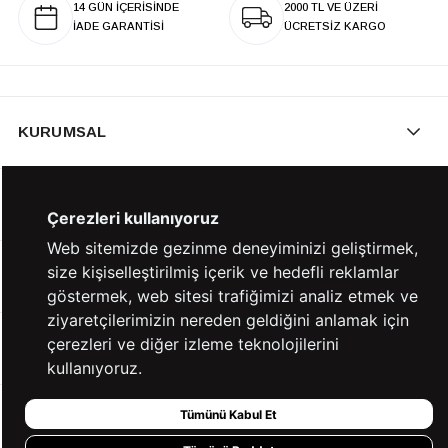
14 GÜN İÇERİSİNDE
2000 TL VE ÜZERİ
İADE GARANTİSİ
ÜCRETSİZ KARGO
KURUMSAL
KATEGORİLER
Çerezleri kullanıyoruz
Web sitemizde gezinme deneyiminizi geliştirmek,
size kişiselleştirilmiş içerik ve hedefli reklamlar
YARDIM
göstermek, web sitesi trafiğimizi analiz etmek ve
ziyaretçilerimizin nereden geldiğini anlamak için
çerezleri ve diğer izleme teknolojilerini
BİZE ULAŞIN
kullanıyoruz.
Tümünü Kabul Et
HIZLI ERİŞİM