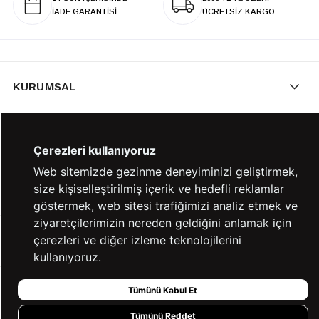
İADE GARANTİSİ
ÜCRETSİZ KARGO
KURUMSAL
KATEGORİLER
Çerezleri kullanıyoruz
Web sitemizde gezinme deneyiminizi geliştirmek,
size kişiselleştirilmiş içerik ve hedefli reklamlar
YARDIM
göstermek, web sitesi trafiğimizi analiz etmek ve
ziyaretçilerimizin nereden geldiğini anlamak için
çerezleri ve diğer izleme teknolojilerini
BİZE ULAŞIN
kullanıyoruz.
Tümünü Kabul Et
HIZLI ERİŞİM
Tümünü Reddet