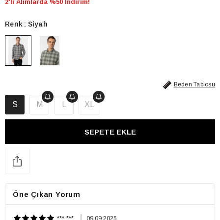
2'li Alımlarda %50 İndirim!
Renk
Siyah
Beden Tablosu
S
M
L
XL
Öne Çıkan Yorum
*** ***
09.09.2025