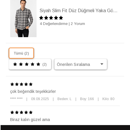
Siyah Slim Fit Düz Düğmeli Yaka Gömlek
4 Değerlendirme
|
2 Yorum
Tümü (2)
(2)
çok beğendik teşekkürler
**** ****
|
09.09.2025
|
Beden: L
|
Boy: 166
|
Kilo: 80
Biraz kalın güzel ama
Y** Y**
|
31.01.2026
|
Beden: M
|
Boy: 182
|
Kilo: 82