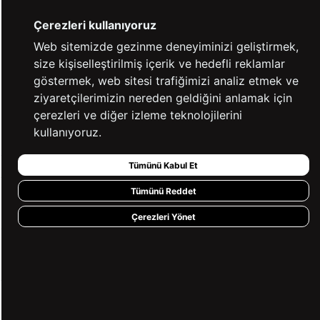
Çerezleri kullanıyoruz
Kaynak: Trendyol
⚡ CollectAction
Web sitemizde gezinme deneyiminizi geliştirmek,
size kişiselleştirilmiş içerik ve hedefli reklamlar
%100 GÜVENLİ
FARKLI ÖDEME
göstermek, web sitesi trafiğimizi analiz etmek ve
ALIŞVERİŞ
SEÇENEKLERİ
ziyaretçilerimizin nereden geldiğini anlamak için
çerezleri ve diğer izleme teknolojilerini
14 GÜN İÇERİSİNDE
2000 TL VE ÜZERİ
İADE GARANTİSİ
ÜCRETSİZ KARGO
kullanıyoruz.
Tümünü Kabul Et
Tümünü Reddet
KURUMSAL
Çerezleri Yönet
KATEGORİLER
YARDIM