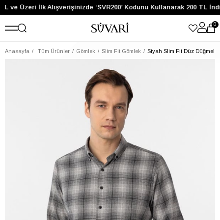
L ve Üzeri İlk Alışverişinizde ‘SVR200’ Kodunu Kullanarak 200 TL İnd
0
Anasayfa
Tüm Ürünler
Gömlek
Slim Fit Gömlek
Siyah Slim Fit Düz Düğmeli