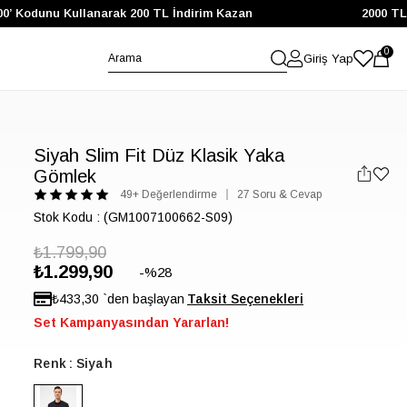
 Kodunu Kullanarak 200 TL İndirim Kazan
2000 TL ve 
0
Giriş Yap
Siyah Slim Fit Düz Klasik Yaka
Gömlek
49+ Değerlendirme
27 Soru & Cevap
Stok Kodu
(GM1007100662-S09)
₺1.799,90
₺1.299,90
28
₺433,30
`den başlayan
Set Kampanyasından Yararlan!
Renk
Siyah