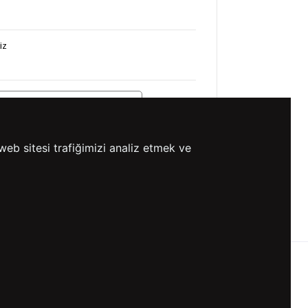
iz
web sitesi trafiğimizi analiz etmek ve
⚡ CollectAction
0 TL VE ÜZERİ
HIZLI
ETSİZ KARGO
GÖNDERİ
KVKK ve GİZLİLİK
BİZİ TAKİP ET
KVKK Aydınlatma Metni