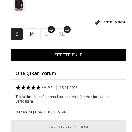
Beden Tablosu
S
M
L
XL
Öne Çıkan Yorum
*** ***
15.11.2025
Tek kelime ile mükemmel indirim olduğunda yine sipariş
vereceğim
Beden: M
|
Boy: 170
|
Kilo: 96
DAHA FAZLA YORUM