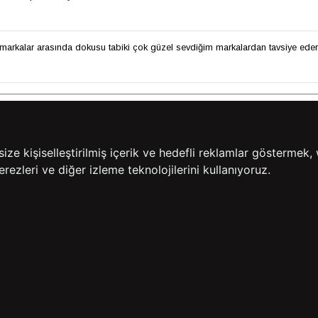
ği markalar arasında dokusu tabiki çok güzel sevdiğim markalardan tavsiye eder
Daha Fazla Yorum Göster
e kişiselleştirilmiş içerik ve hedefli reklamlar göstermek, 
rezleri ve diğer izleme teknolojilerini kullanıyoruz.
14 GÜN İÇERİSİNDE
200
İADE GARANTİSİ
ÜCR
BİZE ULAŞIN
HIZLI ERİŞİM
rulan Sorular
İletişim
Anasayfa