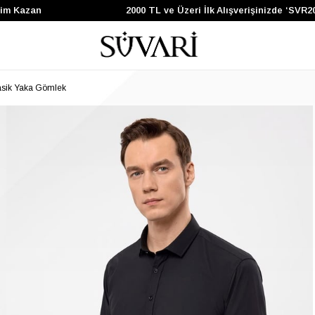
 Kazan
2000 TL ve Üzeri İlk Alışverişinizde ‘SVR200’
lasik Yaka Gömlek