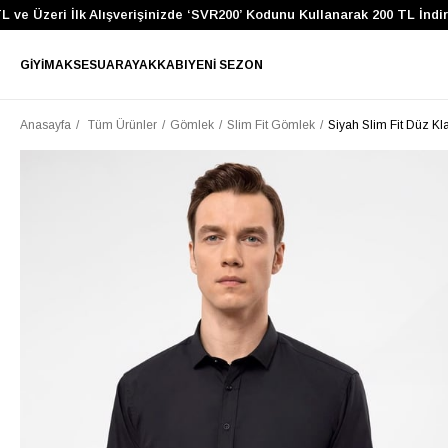
e Üzeri İlk Alışverişinizde ‘SVR200’ Kodunu Kullanarak 200 TL İndirim
GIYIM
AKSESUAR
AYAKKABI
YENI SEZON
Anasayfa
Tüm Ürünler
Gömlek
Slim Fit Gömlek
Siyah Slim Fit Düz K