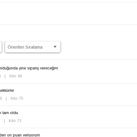
olduğunda yine sipariş vereceğim
0
|
Kilo: 96
ekkürler
80
|
Kilo: 75
n tam oldu.
0
|
Kilo: 73
den on puan veriyorum