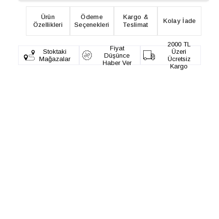
Ürün
Ödeme
Kargo &
Kolay İade
Özellikleri
Seçenekleri
Teslimat
2000 TL
Fiyat
Stoktaki
Üzeri
Düşünce
Mağazalar
Ücretsiz
Haber Ver
Kargo