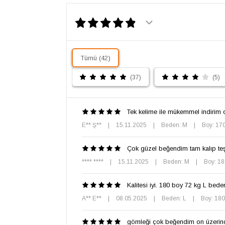
Tümü (42)
(37)
(5)
Tek kelime ile mükemmel indirim 
E** Ş**
|
15.11.2025
|
Beden: M
|
Boy: 17
Çok güzel beğendim tam kalıp teş
**** ****
|
15.11.2025
|
Beden: M
|
Boy: 1
Kalitesi iyi. 180 boy 72 kg L bede
A** E**
|
08.05.2025
|
Beden: L
|
Boy: 18
gömleği çok beğendim on üzerin