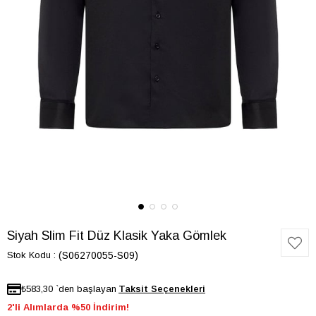
Siyah Slim Fit Düz Klasik Yaka Gömlek
Stok Kodu
(S06270055-S09)
₺583,30
`den başlayan
2'li Alımlarda %50 İndirim!