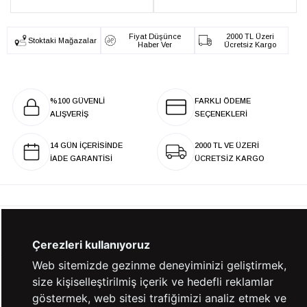
Fiyat Düşünce
2000 TL Üzeri
Stoktaki Mağazalar
Haber Ver
Ücretsiz Kargo
%100 GÜVENLİ
FARKLI ÖDEME
ALIŞVERİŞ
SEÇENEKLERİ
14 GÜN İÇERİSİNDE
2000 TL VE ÜZERİ
İADE GARANTİSİ
ÜCRETSİZ KARGO
KURUMSAL
Çerezleri kullanıyoruz
Web sitemizde gezinme deneyiminizi geliştirmek,
KATEGORİLER
size kişiselleştirilmiş içerik ve hedefli reklamlar
göstermek, web sitesi trafiğimizi analiz etmek ve