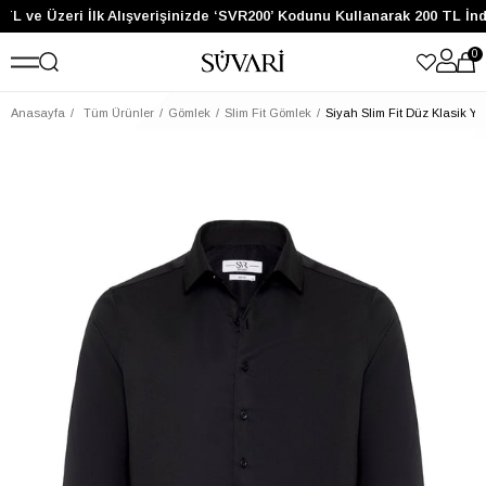
TL ve Üzeri İlk Alışverişinizde ‘SVR200’ Kodunu Kullanarak 200 TL İnd
0
Anasayfa
Tüm Ürünler
Gömlek
Slim Fit Gömlek
Siyah Slim Fit Düz Klasik Y