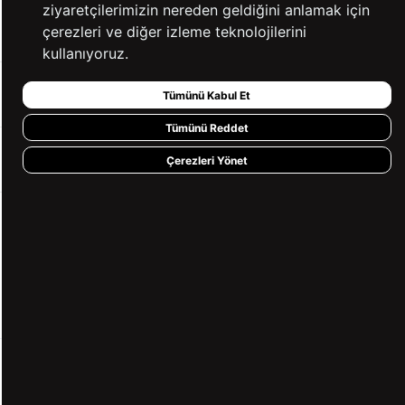
ziyaretçilerimizin nereden geldiğini anlamak için
YARDIM
çerezleri ve diğer izleme teknolojilerini
kullanıyoruz.
BİZE ULAŞIN
Tümünü Kabul Et
Tümünü Reddet
HIZLI ERİŞİM
Çerezleri Yönet
KVKK ve GİZLİLİK
BİZİ TAKİP ET
MÜŞTERİ HİZMETLERİ
0850 360 97 88