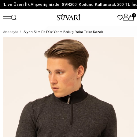
TL ve Üzeri İlk Alışverişinizde ‘SVR200’ Kodunu Kullanarak 200 TL İnd
0
Anasayfa
Siyah Slim Fit Düz Yarım Balıkçı Yaka Triko Kazak