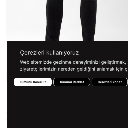
Çerezleri kullanıyoruz
Web sitemizde gezinme deneyiminizi geliştirmek, siz
ziyaretçilerimizin nereden geldiğini anlamak için çe
Tümünü Kabul Et
Tümünü Reddet
Çerezleri Yönet
%100 GÜVENLİ
FARKLI ÖDEME
ALIŞVERİŞ
SEÇENEKLERİ