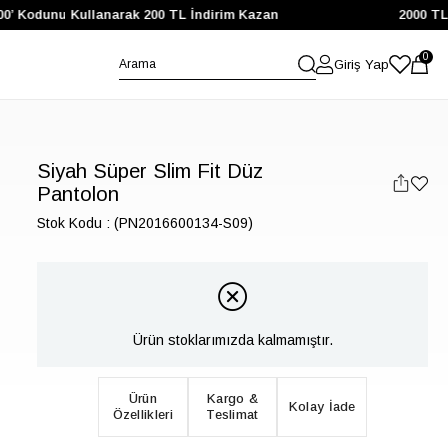
Kodunu Kullanarak 200 TL İndirim Kazan
2000 TL ve Ü
0
Giriş Yap
Siyah Süper Slim Fit Düz
Pantolon
Stok Kodu
(PN2016600134-S09)
Ürün stoklarımızda kalmamıştır.
Ürün
Kargo &
Kolay İade
Özellikleri
Teslimat