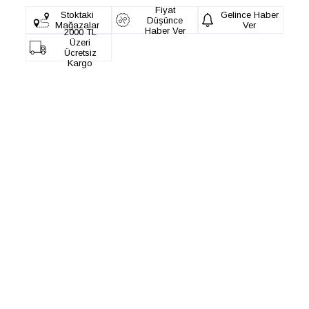
Fiyat
Stoktaki
Gelince Haber
Düşünce
Mağazalar
Ver
Haber Ver
2000 TL
Üzeri
Ücretsiz
Kargo