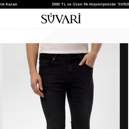
Kazan
2000 TL ve Üzeri İlk Alışverişinizde ‘SVR200’ 