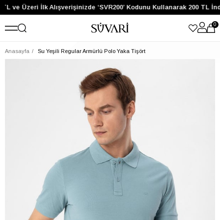
TL ve Üzeri İlk Alışverişinizde ‘SVR200’ Kodunu Kullanarak 200 TL İnd
0
Anasayfa
Su Yeşili Regular Armürlü Polo Yaka Tişört