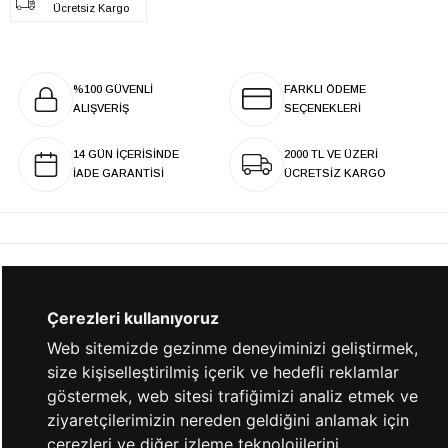
Ücretsiz Kargo
%100 GÜVENLİ
FARKLI ÖDEME
ALIŞVERİŞ
SEÇENEKLERİ
14 GÜN İÇERİSİNDE
2000 TL VE ÜZERİ
İADE GARANTİSİ
ÜCRETSİZ KARGO
KURUMSAL
Çerezleri kullanıyoruz
Web sitemizde gezinme deneyiminizi geliştirmek,
KATEGORİLER
size kişiselleştirilmiş içerik ve hedefli reklamlar
göstermek, web sitesi trafiğimizi analiz etmek ve
ziyaretçilerimizin nereden geldiğini anlamak için
YARDIM
çerezleri ve diğer izleme teknolojilerini