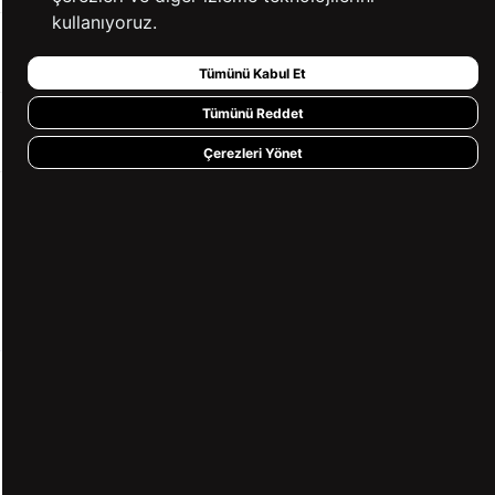
kullanıyoruz.
BİZE ULAŞIN
Tümünü Kabul Et
Tümünü Reddet
HIZLI ERİŞİM
Çerezleri Yönet
KVKK ve GİZLİLİK
BİZİ TAKİP ET
MÜŞTERİ HİZMETLERİ
0850 360 97 88
[email protected]