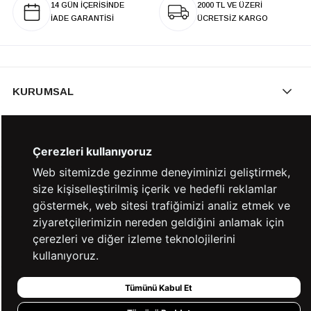
14 GÜN İÇERİSİNDE
2000 TL VE ÜZERİ
İADE GARANTİSİ
ÜCRETSİZ KARGO
KURUMSAL
KATEGORİLER
Çerezleri kullanıyoruz
Web sitemizde gezinme deneyiminizi geliştirmek,
size kişiselleştirilmiş içerik ve hedefli reklamlar
YARDIM
göstermek, web sitesi trafiğimizi analiz etmek ve
ziyaretçilerimizin nereden geldiğini anlamak için
çerezleri ve diğer izleme teknolojilerini
BİZE ULAŞIN
kullanıyoruz.
Tümünü Kabul Et
HIZLI ERİŞİM