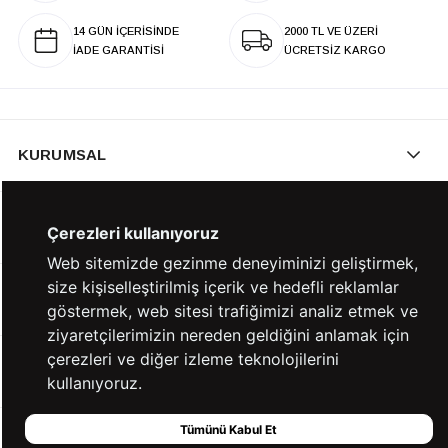
14 GÜN İÇERİSİNDE
2000 TL VE ÜZERİ
İADE GARANTİSİ
ÜCRETSİZ KARGO
KURUMSAL
KATEGORİLER
Çerezleri kullanıyoruz
Web sitemizde gezinme deneyiminizi geliştirmek,
size kişiselleştirilmiş içerik ve hedefli reklamlar
YARDIM
göstermek, web sitesi trafiğimizi analiz etmek ve
ziyaretçilerimizin nereden geldiğini anlamak için
çerezleri ve diğer izleme teknolojilerini
BİZE ULAŞIN
kullanıyoruz.
Tümünü Kabul Et
HIZLI ERİŞİM