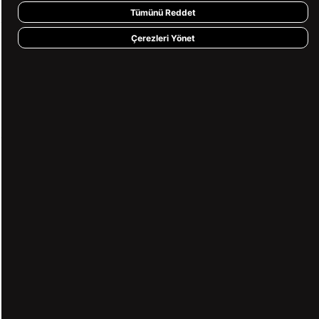
Tümünü Reddet
Çerezleri Yönet
KVKK ve GİZLİLİK
BİZİ TAKİP ET
MÜŞTERİ HİZMETLERİ
0850 360 97 88
[email protected]
Copyright© 2026
Süvari
All rights reserved.
undefined