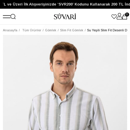
TL ve Üzeri İlk Alışverişinizde ‘SVR200’ Kodunu Kullanarak 200 TL İnd
0
Anasayfa
Tüm Ürünler
Gömlek
Slim Fit Gömlek
Su Yeşili Slim Fit Desenli D