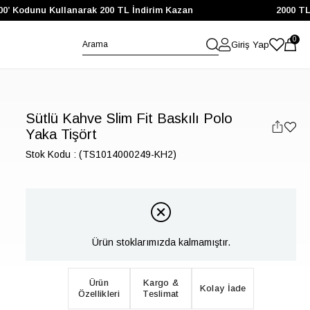
 Kodunu Kullanarak 200 TL İndirim Kazan
2000 TL ve Ü
0
Giriş Yap
Sütlü Kahve Slim Fit Baskılı Polo
Yaka Tişört
Stok Kodu
(TS1014000249-KH2)
Ürün stoklarımızda kalmamıştır.
Ürün
Kargo &
Kolay İade
Özellikleri
Teslimat