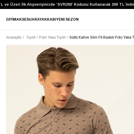
 Üzeri İlk Alışverişinizde ‘SVR200’ Kodunu Kullanarak 200 TL İndirim 
GIYIM
AKSESUAR
AYAKKABI
YENI SEZON
Anasayfa
Tişört
Polo Yaka Tişört
Sütlü Kahve Slim Fit Baskılı Polo Yaka T