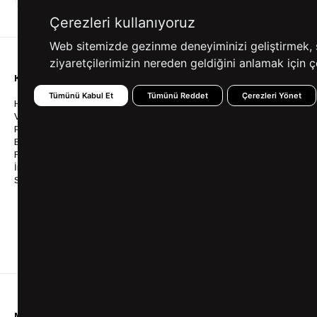
ALIŞVERİŞ
SEÇENEKLERİ
Çerezleri kullanıyoruz
Web sitemizde gezinme deneyiminizi geliştirmek, siz
ziyaretçilerimizin nereden geldiğini anlamak için çe
KURUMSAL
KATEGORİLER
YARDIM
Tümünü Kabul Et
Tümünü Reddet
Çerezleri Yönet
Hakkımızda
Gömlek
Sıkça So
Vizyonumuz & Misyonumuz
Takım Elbise
Üyelik İş
Politikalarımız
Ceket
Kargo Ve
Bayilik
Mont
İptal & İ
Franchise
Ayakkabı
Sipariş 
İnsan Kaynakları
Tişört
Frizbica
SÜVARİ Blog
Pantolon
Programı
Babalar Günü Hediye
Genel Ka
Fikirleri
Bilgi Top
Ofis Favorileri
Mezuniyet Kıyafetleri
MÜŞTERİ HİZMETLERİ