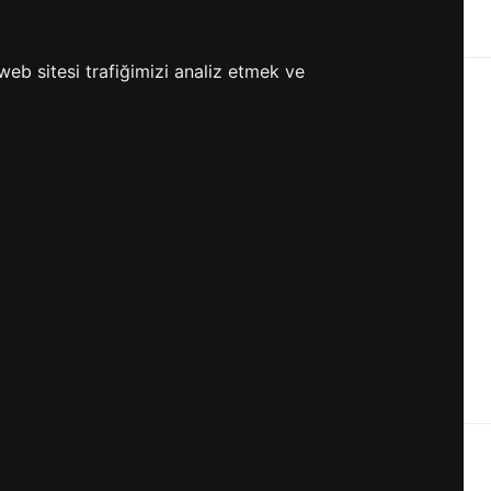
ETSİZ KARGO
GÖNDERİ
web sitesi trafiğimizi analiz etmek ve
KVKK ve GİZLİLİK
BİZİ TAKİP ET
KVKK Aydınlatma Metni
KVKK Politikası
KVKK Başvuru Formu
KVKK Açık Rıza Metni
Gizlilik ve Çerez Politikası
Kullanım Koşulları
ETK Aydınlatma Metni
Ön Bilgilendirme Fromu
Üyelik Sözleşmesi
ETK Onay Metni