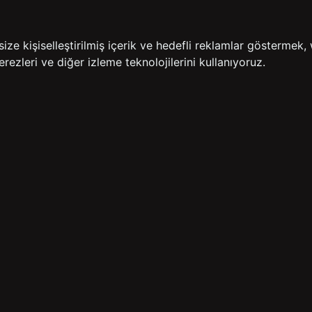
İADE GARANTİSİ
ÜCR
e kişiselleştirilmiş içerik ve hedefli reklamlar göstermek, 
rezleri ve diğer izleme teknolojilerini kullanıyoruz.
BİZE ULAŞIN
HIZLI ERİŞİM
rulan Sorular
İletişim
Anasayfa
lemleri
Mağazalarımız
Sepetim
 Teslimat
Kampanyalar
ade Politikası
Takip
rd Sadakat
 Üyelik Sözleşmesi
mpanya Koşulları
lumu Hizmetleri
Copyright© 2026
Süvari
All rights reserved.