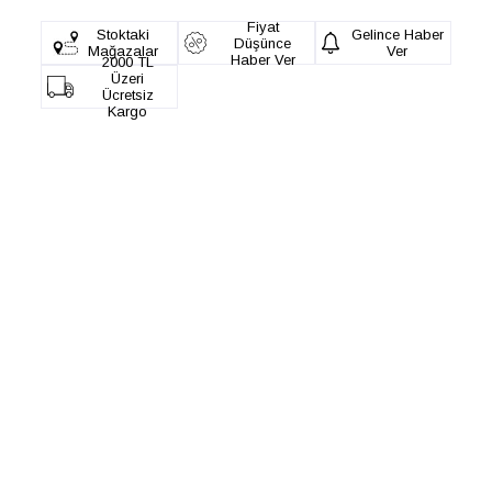
Fiyat
Stoktaki
Gelince Haber
Düşünce
Mağazalar
Ver
Haber Ver
2000 TL
Üzeri
Ücretsiz
Kargo