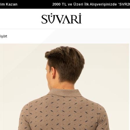
Kazan
2000 TL ve Üzeri İlk Alışverişinizde ‘SVR200’
işört