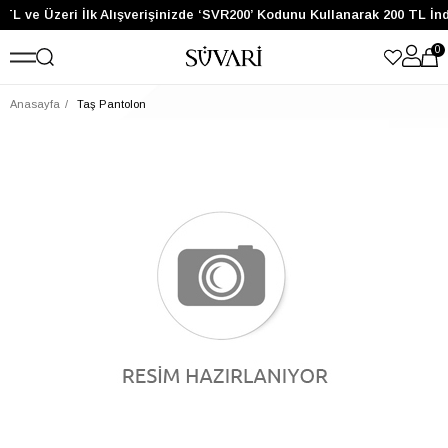
TL ve Üzeri İlk Alışverişinizde ‘SVR200’ Kodunu Kullanarak 200 TL İn
0
Anasayfa
Taş Pantolon