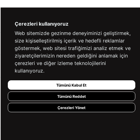
YARDIM
Çerezleri kullanıyoruz
Web sitemizde gezinme deneyiminizi geliştirmek,
size kişiselleştirilmiş içerik ve hedefli reklamlar
BİZE ULAŞIN
göstermek, web sitesi trafiğimizi analiz etmek ve
ziyaretçilerimizin nereden geldiğini anlamak için
çerezleri ve diğer izleme teknolojilerini
HIZLI ERİŞİM
kullanıyoruz.
Tümünü Kabul Et
KVKK ve GİZLİLİK
Tümünü Reddet
BİZİ TAKİP ET
Çerezleri Yönet
MÜŞTERİ HİZMETLERİ