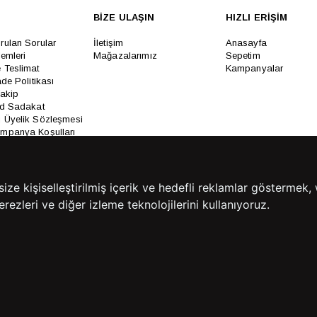
BİZE ULAŞIN
HIZLI ERİŞİM
rulan Sorular
İletişim
Anasayfa
lemleri
Mağazalarımız
Sepetim
 Teslimat
Kampanyalar
ade Politikası
Takip
rd Sadakat
 Üyelik Sözleşmesi
mpanya Koşulları
lumu Hizmetleri
e kişiselleştirilmiş içerik ve hedefli reklamlar göstermek, 
rezleri ve diğer izleme teknolojilerini kullanıyoruz.
Copyright© 2026
Süvari
All rights reserved.