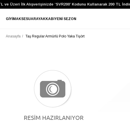
 ve Üzeri İlk Alışverişinizde ‘SVR200’ Kodunu Kullanarak 200 TL İndi
GIYIM
AKSESUAR
AYAKKABI
YENI SEZON
Anasayfa
Taş Regular Armürlü Polo Yaka Tişört