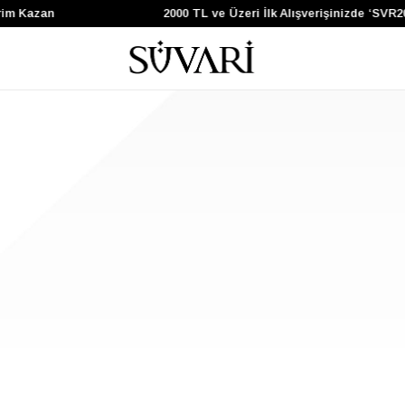
rim Kazan
2000 TL ve Üzeri İlk Alışverişinizde ‘SVR2