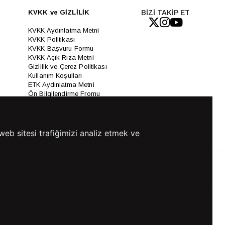
KVKK ve GİZLİLİK
BİZİ TAKİP ET
KVKK Aydınlatma Metni
KVKK Politikası
KVKK Başvuru Formu
KVKK Açık Rıza Metni
Gizlilik ve Çerez Politikası
Kullanım Koşulları
ETK Aydınlatma Metni
Ön Bilgilendirme Fromu
Üyelik Sözleşmesi
ETK Onay Metni
web sitesi trafiğimizi analiz etmek ve