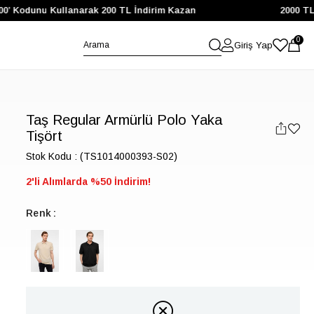
00’ Kodunu Kullanarak 200 TL İndirim Kazan
2000 TL 
0
Giriş Yap
Taş Regular Armürlü Polo Yaka
Tişört
Stok Kodu
(TS1014000393-S02)
2'li Alımlarda %50 İndirim!
Renk