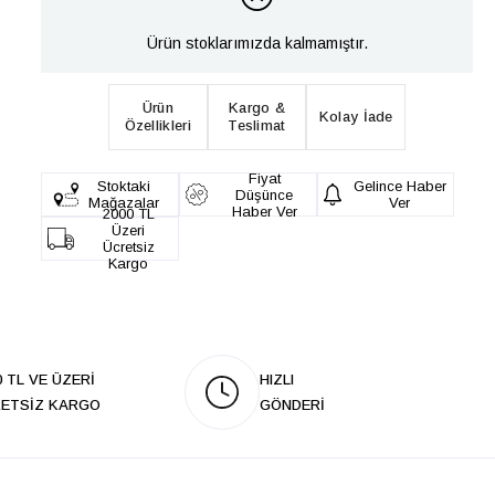
Ürün stoklarımızda kalmamıştır.
Ürün
Kargo &
Kolay İade
Özellikleri
Teslimat
Fiyat
Stoktaki
Gelince Haber
Düşünce
Mağazalar
Ver
Haber Ver
2000 TL
Üzeri
Ücretsiz
Kargo
0 TL VE ÜZERİ
HIZLI
ETSİZ KARGO
GÖNDERİ