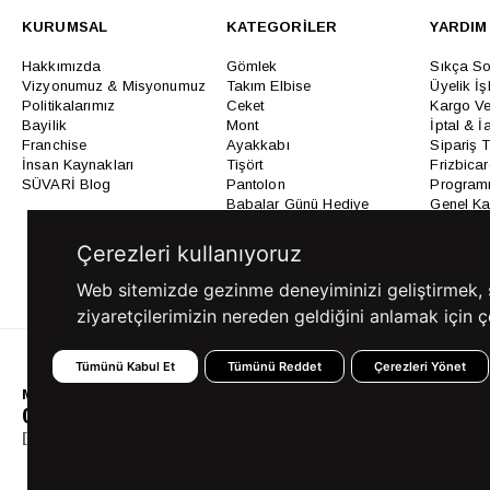
KURUMSAL
KATEGORİLER
YARDIM
Hakkımızda
Gömlek
Sıkça So
Vizyonumuz & Misyonumuz
Takım Elbise
Üyelik İş
Politikalarımız
Ceket
Kargo Ve
Bayilik
Mont
İptal & İ
Franchise
Ayakkabı
Sipariş 
İnsan Kaynakları
Tişört
Frizbica
SÜVARİ Blog
Pantolon
Programı
Babalar Günü Hediye
Genel Ka
Fikirleri
Bilgi Top
Ofis Favorileri
Çerezleri kullanıyoruz
Mezuniyet Kıyafetleri
Web sitemizde gezinme deneyiminizi geliştirmek, siz
ziyaretçilerimizin nereden geldiğini anlamak için çe
Tümünü Kabul Et
Tümünü Reddet
Çerezleri Yönet
MÜŞTERİ HİZMETLERİ
0850 360 97 88
[email protected]