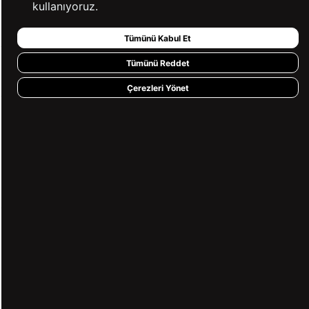
kullanıyoruz.
BİZE ULAŞIN
Tümünü Kabul Et
Tümünü Reddet
HIZLI ERİŞİM
Çerezleri Yönet
KVKK ve GİZLİLİK
BİZİ TAKİP ET
MÜŞTERİ HİZMETLERİ
0850 360 97 88
[email protected]