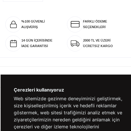
%100 GÜVENLİ
FARKLI ÖDEME
ALIŞVERİŞ
SEÇENEKLERİ
14 GÜN İÇERİSİNDE
2000 TL VE ÜZERİ
İADE GARANTİSİ
ÜCRETSİZ KARGO
KURUMSAL
Çerezleri kullanıyoruz
KATEGORİLER
Web sitemizde gezinme deneyiminizi geliştirmek,
size kişiselleştirilmiş içerik ve hedefli reklamlar
göstermek, web sitesi trafiğimizi analiz etmek ve
YARDIM
ziyaretçilerimizin nereden geldiğini anlamak için
çerezleri ve diğer izleme teknolojilerini