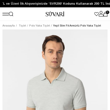
TL ve Üzeri İlk Alışverişinizde ‘SVR200’ Kodunu Kullanarak 200 TL İnd
0
Anasayfa
Tişört
Polo Yaka Tişört
Yeşil Slim Fit Armürlü Polo Yaka Tişört