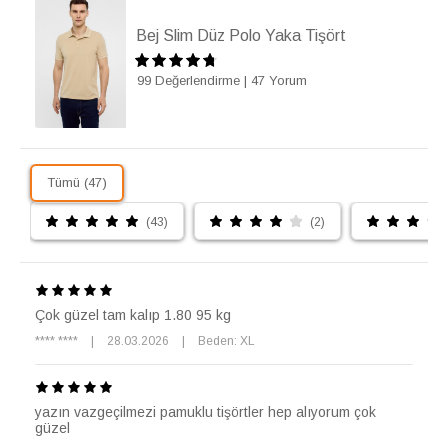
Bej Slim Düz Polo Yaka Tişört
99 Değerlendirme
|
47 Yorum
Tümü (47)
(43)
(2)
Çok güzel tam kalıp 1.80 95 kg
**** ****
|
28.03.2026
|
Beden: XL
yazın vazgeçilmezi pamuklu tişörtler hep alıyorum çok
güzel