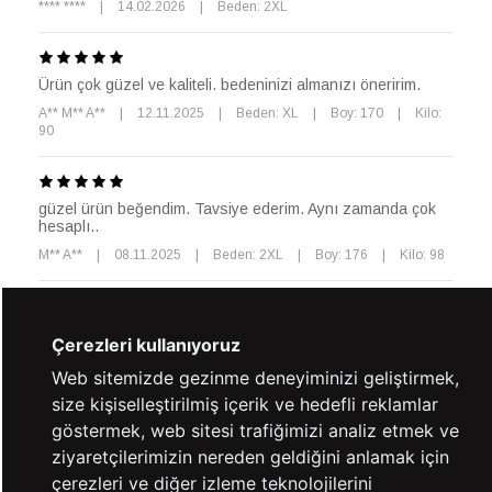
**** ****
|
14.02.2026
|
Beden: 2XL
Ürün çok güzel ve kaliteli. bedeninizi almanızı öneririm.
A** M** A**
|
12.11.2025
|
Beden: XL
|
Boy: 170
|
Kilo:
90
güzel ürün beğendim. Tavsiye ederim. Aynı zamanda çok
hesaplı..
M** A**
|
08.11.2025
|
Beden: 2XL
|
Boy: 176
|
Kilo: 98
güzel, kaliteli, tam beden
Çerezleri kullanıyoruz
A** G**
|
05.05.2026
|
Beden: M
Web sitemizde gezinme deneyiminizi geliştirmek,
size kişiselleştirilmiş içerik ve hedefli reklamlar
Daha Fazla Yorum Göster
göstermek, web sitesi trafiğimizi analiz etmek ve
ziyaretçilerimizin nereden geldiğini anlamak için
çerezleri ve diğer izleme teknolojilerini
Kaynak: Trendyol