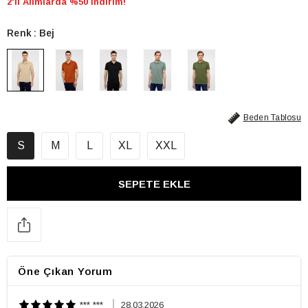
2'li Alımlarda %50 İndirim!
Renk
Bej
Beden Tablosu
S
M
L
XL
XXL
Öne Çıkan Yorum
*** ***
28.03.2026