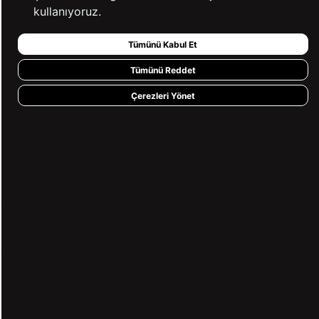
⚡ CollectAction
kullanıyoruz.
%100 GÜVENLİ
FARKLI ÖDEME
Tümünü Kabul Et
ALIŞVERİŞ
SEÇENEKLERİ
Tümünü Reddet
14 GÜN İÇERİSİNDE
2000 TL VE ÜZERİ
Çerezleri Yönet
İADE GARANTİSİ
ÜCRETSİZ KARGO
KURUMSAL
KATEGORİLER
YARDIM