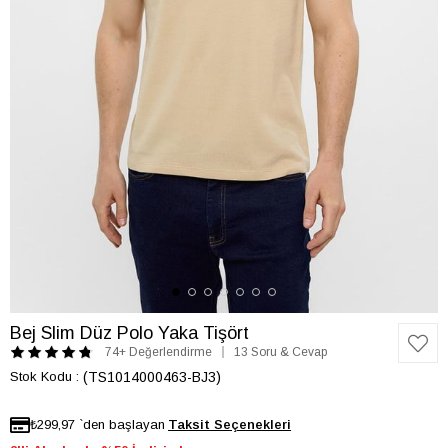
Bej Slim Düz Polo Yaka Tişört
74+ Değerlendirme
13 Soru & Cevap
Stok Kodu
(TS1014000463-BJ3)
₺299,97
`den başlayan