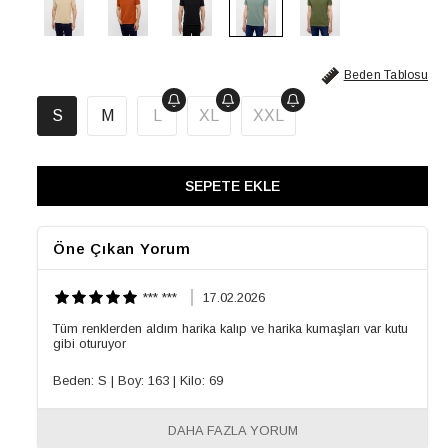
Beden Tablosu
S
M
L
XL
XXL
Öne Çıkan Yorum
*** ***
17.02.2026
Tüm renklerden aldım harika kalıp ve harika kumaşları var kutu
gibi oturuyor
Beden: S
|
Boy: 163
|
Kilo: 69
DAHA FAZLA YORUM