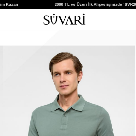
Kazan
2000 TL ve Üzeri İlk Alışverişinizde ‘SVR200’ 