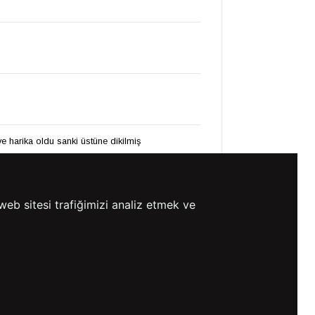
harika oldu sanki üstüne dikilmiş
emeğinize sağlık kolay gelsin
web sitesi trafiğimizi analiz etmek ve
⚡ CollectAction