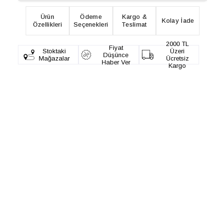
Ürün
Ödeme
Kargo &
Kolay İade
Özellikleri
Seçenekleri
Teslimat
2000 TL
Fiyat
Stoktaki
Üzeri
Düşünce
Mağazalar
Ücretsiz
Haber Ver
Kargo