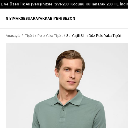
 Üzeri İlk Alışverişinizde ‘SVR200’ Kodunu Kullanarak 200 TL İndirim 
GIYIM
AKSESUAR
AYAKKABI
YENI SEZON
Anasayfa
Tişört
Polo Yaka Tişört
Su Yeşili Slim Düz Polo Yaka Tişört