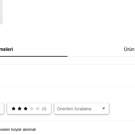
meleri
Ürün
(3)
beden büyük alınmali