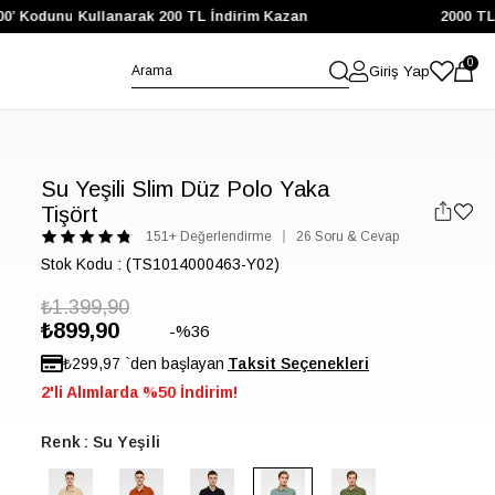
Kodunu Kullanarak 200 TL İndirim Kazan
2000 TL ve Ü
0
Giriş Yap
Su Yeşili Slim Düz Polo Yaka
Tişört
151+ Değerlendirme
26 Soru & Cevap
Stok Kodu
(TS1014000463-Y02)
₺1.399,90
₺899,90
36
₺299,97
`den başlayan
2'li Alımlarda %50 İndirim!
Renk
Su Yeşili