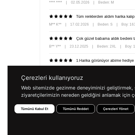
**** ****
|
02.05.2026
|
Beden: M
Tüm renklerden aldım harika kalıp 
M** K**
|
17.02.2026
|
Beden: S
|
Boy: 16
Çok güzel babama aldık bedeni t
B** Y**
|
23.12.2025
|
Beden: 2XL
|
Boy: 
1.Harika görünüyor abime hediye
S** K**
|
20.03.2026
|
Beden: L
Çerezleri kullanıyoruz
Denemek için 1 adet almıştım Kuma
Web sitemizde gezinme deneyiminizi geliştirmek, siz
İ** O**
|
13.10.2025
|
Beden: 2XL
|
Boy: 
ziyaretçilerimizin nereden geldiğini anlamak için çe
Tümünü Kabul Et
Tümünü Reddet
Çerezleri Yönet
Kaynak: Trendyol