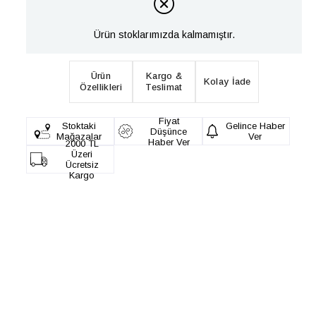
Ürün stoklarımızda kalmamıştır.
Ürün
Kargo &
Kolay İade
Özellikleri
Teslimat
Fiyat
Stoktaki
Gelince Haber
Düşünce
Mağazalar
Ver
Haber Ver
2000 TL
Üzeri
Ücretsiz
Kargo