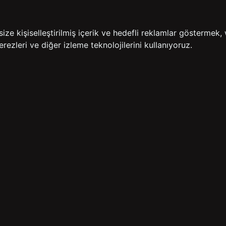
İADE GARANTİSİ
ÜCR
e kişiselleştirilmiş içerik ve hedefli reklamlar göstermek, 
rezleri ve diğer izleme teknolojilerini kullanıyoruz.
BİZE ULAŞIN
HIZLI ERİŞİM
rulan Sorular
İletişim
Anasayfa
lemleri
Mağazalarımız
Sepetim
 Teslimat
Kampanyalar
ade Politikası
Takip
rd Sadakat
 Üyelik Sözleşmesi
mpanya Koşulları
lumu Hizmetleri
Copyright© 2026
Süvari
All rights reserved.