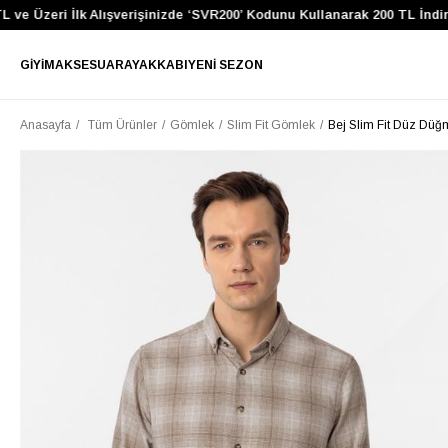
ve Üzeri İlk Alışverişinizde ‘SVR200’ Kodunu Kullanarak 200 TL İndiri
GIYIM
AKSESUAR
AYAKKABI
YENI SEZON
Anasayfa
Tüm Ürünler
Gömlek
Slim Fit Gömlek
Bej Slim Fit Düz Düğ