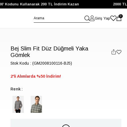
’ Kodunu Kullanarak 200 TL İndirim Kazan
2000 TL ve
0
Giriş Yap
Bej Slim Fit Düz Düğmeli Yaka
Gömlek
Stok Kodu
(GM2008100116-BJ5)
2'li Alımlarda %50 İndirim!
Renk