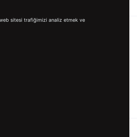
ETSİZ KARGO
GÖNDERİ
web sitesi trafiğimizi analiz etmek ve
KVKK ve GİZLİLİK
BİZİ TAKİP ET
KVKK Aydınlatma Metni
KVKK Politikası
KVKK Başvuru Formu
KVKK Açık Rıza Metni
Gizlilik ve Çerez Politikası
Kullanım Koşulları
ETK Aydınlatma Metni
Ön Bilgilendirme Fromu
Üyelik Sözleşmesi
ETK Onay Metni