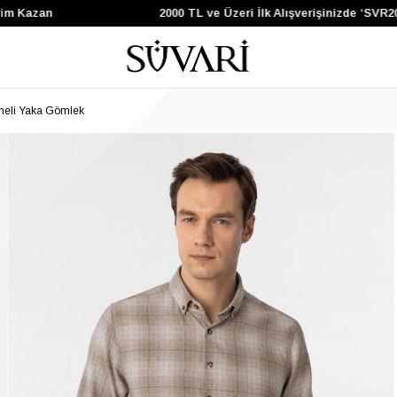
m Kazan
2000 TL ve Üzeri İlk Alışverişinizde ‘SVR200
meli Yaka Gömlek