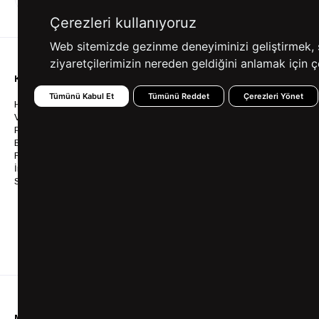
ALIŞVERİŞ
SEÇENEKLERİ
Çerezleri kullanıyoruz
Web sitemizde gezinme deneyiminizi geliştirmek, siz
ziyaretçilerimizin nereden geldiğini anlamak için çe
KURUMSAL
KATEGORİLER
YARDIM
Tümünü Kabul Et
Tümünü Reddet
Çerezleri Yönet
Hakkımızda
Gömlek
Sıkça So
Vizyonumuz & Misyonumuz
Takım Elbise
Üyelik İş
Politikalarımız
Ceket
Kargo Ve
Bayilik
Mont
İptal & İ
Franchise
Ayakkabı
Sipariş 
İnsan Kaynakları
Tişört
Frizbica
SÜVARİ Blog
Pantolon
Programı
Babalar Günü Hediye
Genel Ka
Fikirleri
Bilgi Top
Ofis Favorileri
Mezuniyet Kıyafetleri
MÜŞTERİ HİZMETLERİ