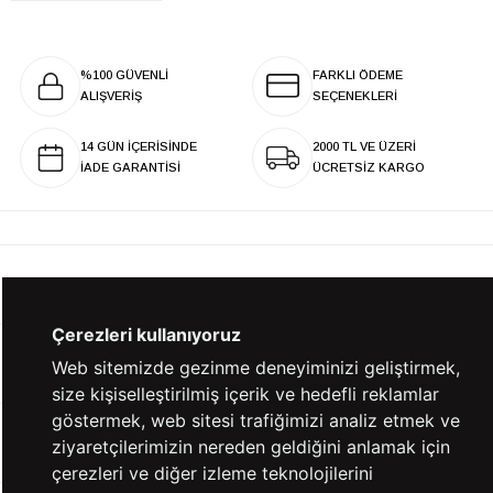
%100 GÜVENLİ
FARKLI ÖDEME
ALIŞVERİŞ
SEÇENEKLERİ
14 GÜN İÇERİSİNDE
2000 TL VE ÜZERİ
İADE GARANTİSİ
ÜCRETSİZ KARGO
KURUMSAL
Çerezleri kullanıyoruz
KATEGORİLER
Web sitemizde gezinme deneyiminizi geliştirmek,
size kişiselleştirilmiş içerik ve hedefli reklamlar
göstermek, web sitesi trafiğimizi analiz etmek ve
YARDIM
ziyaretçilerimizin nereden geldiğini anlamak için
çerezleri ve diğer izleme teknolojilerini