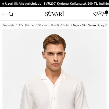
ve Üzeri İlk Alışverişinizde ‘SVR200’ Kodunu Kullanarak 200 TL İndiri
0
Anasayfa
Tüm Ürünler
Gömlek
Slim Fit Gömlek
Beyaz Slim Desenli Apaş Ya