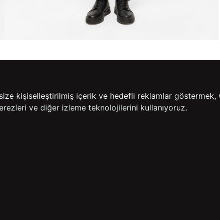
meleri
Ürün
e kişiselleştirilmiş içerik ve hedefli reklamlar göstermek, 
rezleri ve diğer izleme teknolojilerini kullanıyoruz.
14 GÜN İÇERİSİNDE
200
İADE GARANTİSİ
ÜCR
BİZE ULAŞIN
HIZLI ERİŞİM
rulan Sorular
İletişim
Anasayfa
lemleri
Mağazalarımız
Sepetim