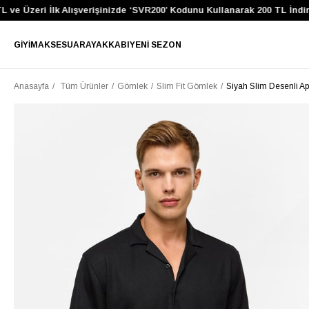
 Üzeri İlk Alışverişinizde ‘SVR200’ Kodunu Kullanarak 200 TL İndirim 
GIYIM
AKSESUAR
AYAKKABI
YENI SEZON
Anasayfa
Tüm Ürünler
Gömlek
Slim Fit Gömlek
Siyah Slim Desenli A