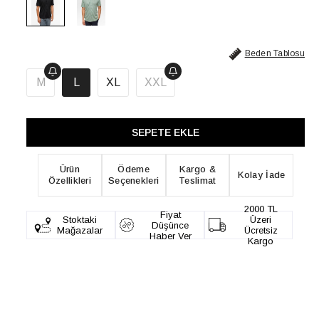
Beden Tablosu
M
L
XL
XXL
Ürün
Ödeme
Kargo &
Kolay İade
Özellikleri
Seçenekleri
Teslimat
2000 TL
Fiyat
Stoktaki
Üzeri
Düşünce
Mağazalar
Ücretsiz
Haber Ver
Kargo