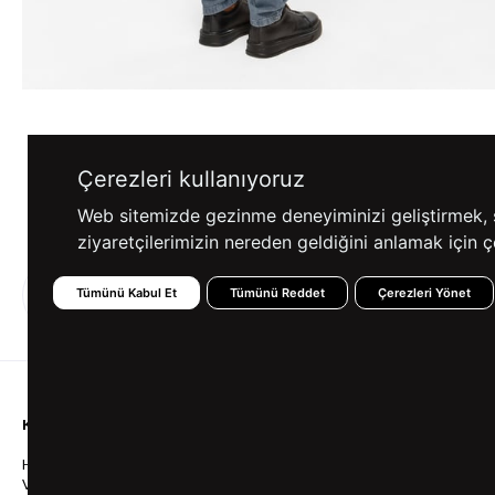
Çerezleri kullanıyoruz
Ürün Değerlendir
Web sitemizde gezinme deneyiminizi geliştirmek, siz
ziyaretçilerimizin nereden geldiğini anlamak için çe
%100 GÜVENLİ
FARKLI ÖDEME
Tümünü Kabul Et
Tümünü Reddet
Çerezleri Yönet
ALIŞVERİŞ
SEÇENEKLERİ
KURUMSAL
KATEGORİLER
YARDIM
Hakkımızda
Gömlek
Sıkça So
Vizyonumuz & Misyonumuz
Takım Elbise
Üyelik İş