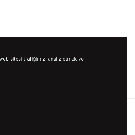
 Soru ve Cevapları
web sitesi trafiğimizi analiz etmek ve
0 TL VE ÜZERİ
HIZLI
ETSİZ KARGO
GÖNDERİ
KVKK ve GİZLİLİK
BİZİ TAKİP ET
KVKK Aydınlatma Metni
KVKK Politikası