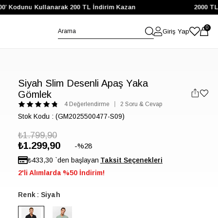
 Kodunu Kullanarak 200 TL İndirim Kazan
2000 TL ve 
0
Giriş Yap
Siyah Slim Desenli Apaş Yaka
Gömlek
4 Değerlendirme
2 Soru & Cevap
Stok Kodu
(GM2025500477-S09)
₺1.799,90
₺1.299,90
28
₺433,30
`den başlayan
2'li Alımlarda %50 İndirim!
Renk
Siyah