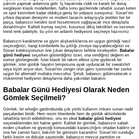
yatırım yapmak anlamına gelir. İş hayatında ciddi ve kararlı bir duruş
sergileyen klasik modellerden, hafta sonu gezilerinde rahatlık sunan keten
ve spor kesimlere kadar oldukça geniş bir yelpaze sunuyoruz. Süvari’nin
yıllara dayanan deneyimi ve modern tasarım anlayışıyla üretilen her bir
parça, babanızın kendini özel hissetmesini sağlayacak ince detaylarla
donatılmıştır. Kaliteli kumaş seçimi, kusursuz dikiş teknikleri ve sezonun
trend renk paletiyle, bu yılın en anlamlı hediyesini seçmeye hazırsınız.
Babanızın karakterine ve giyim alışkanlıklarına en uygun gömleği nasıl
seçeceğinizi, hangi kombinlerle bu şıklığı zirveye taşıyabileceğinizi ve
Süvari koleksiyonunun öne çıkan detaylarını birlikte inceleyelim.
Babalar
günü hediyesi
seçerken gösterdiğiniz özen, ona verdiğiniz değerin en
somut göstergesidir. İster klasik bir takım elbise içine giyilecek bir
gömlek, ister günlük hayatın temposuna ayak uyduracak bir sweatshirt
veya tişört arıyor olun, Süvari'nin zengin ürün gamı içerisinde her zevke
uygun bir alternatif mutlaka mevcuttur. Şimdi, babanızı gülümsetecek o
mükemmel hediyenin detaylarına daha yakından bakalım.
Babalar Günü Hediyesi Olarak Neden
Gömlek Seçilmeli?
Gömlek, bir erkeğin gardırobunda çok yönlü kullanım imkanı sunan nadir
parçalardan biridir. Hem resmi törenlerde hem de günlük aktivitelerde
rahatlıkla tercih edilebilmesi, onu en ideal
babalar günü hediyesi
seçeneklerinden biri haline getirir. Kaliteli bir gömlek, babanızın sabah
evden çıkarken ne giyeceği konusundaki kararsızlığını ortadan kaldırır ve
ona her zaman hazır, bakımlı bir görünüm kazandırır. Süvari’nin sunduğu
farklı kesim ve dokular sayesinde, babanızın mevcut pantolon ve