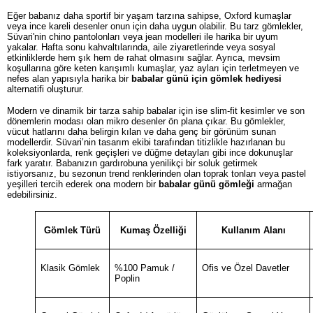
Eğer babanız daha sportif bir yaşam tarzına sahipse, Oxford kumaşlar
veya ince kareli desenler onun için daha uygun olabilir. Bu tarz gömlekler,
Süvari'nin chino pantolonları veya jean modelleri ile harika bir uyum
yakalar. Hafta sonu kahvaltılarında, aile ziyaretlerinde veya sosyal
etkinliklerde hem şık hem de rahat olmasını sağlar. Ayrıca, mevsim
koşullarına göre keten karışımlı kumaşlar, yaz ayları için terletmeyen ve
nefes alan yapısıyla harika bir
babalar günü için gömlek hediyesi
alternatifi oluşturur.
Modern ve dinamik bir tarza sahip babalar için ise slim-fit kesimler ve son
dönemlerin modası olan mikro desenler ön plana çıkar. Bu gömlekler,
vücut hatlarını daha belirgin kılan ve daha genç bir görünüm sunan
modellerdir. Süvari’nin tasarım ekibi tarafından titizlikle hazırlanan bu
koleksiyonlarda, renk geçişleri ve düğme detayları gibi ince dokunuşlar
fark yaratır. Babanızın gardırobuna yenilikçi bir soluk getirmek
istiyorsanız, bu sezonun trend renklerinden olan toprak tonları veya pastel
yeşilleri tercih ederek ona modern bir
babalar günü gömleği
armağan
edebilirsiniz.
Gömlek Türü
Kumaş Özelliği
Kullanım Alanı
Klasik Gömlek
%100 Pamuk /
Ofis ve Özel Davetler
Poplin