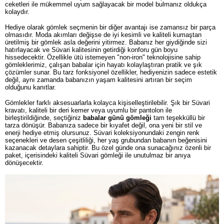
ceketleri ile mükemmel uyum sağlayacak bir model bulmanız oldukça
kolaydır.
Hediye olarak gömlek seçmenin bir diğer avantajı ise zamansız bir parça
olmasıdır. Moda akımları değişse de iyi kesimli ve kaliteli kumaştan
üretilmiş bir gömlek asla değerini yitirmez. Babanız her giydiğinde sizi
hatırlayacak ve Süvari kalitesinin getirdiği konforu gün boyu
hissedecektir. Özellikle ütü istemeyen "non-iron" teknolojisine sahip
gömleklerimiz, çalışan babalar için hayatı kolaylaştıran pratik ve şık
çözümler sunar. Bu tarz fonksiyonel özellikler, hediyenizin sadece estetik
değil, aynı zamanda babanızın yaşam kalitesini artıran bir seçim
olduğunu kanıtlar.
Gömlekler farklı aksesuarlarla kolayca kişiselleştirilebilir. Şık bir Süvari
kravatı, kaliteli bir deri kemer veya uyumlu bir pantolon ile
birleştirildiğinde, seçtiğiniz
babalar günü gömleği
tam teşekküllü bir
tarza dönüşür. Babanıza sadece bir kıyafet değil, ona yeni bir stil ve
enerji hediye etmiş olursunuz. Süvari koleksiyonundaki zengin renk
seçenekleri ve desen çeşitliliği, her yaş grubundan babanın beğenisini
kazanacak detaylara sahiptir. Bu özel günde ona sunacağınız özenli bir
paket, içerisindeki kaliteli Süvari gömleği ile unutulmaz bir anıya
dönüşecektir.