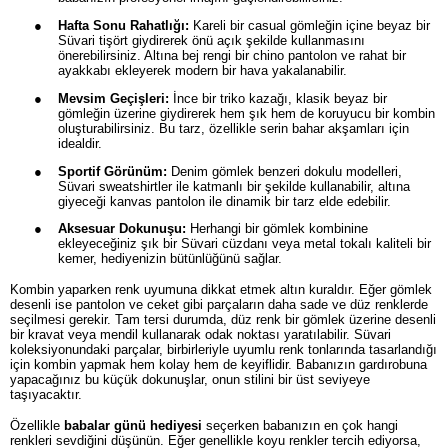
●
Hafta Sonu Rahatlığı:
Kareli bir casual gömleğin içine beyaz bir
Süvari tişört giydirerek önü açık şekilde kullanmasını
önerebilirsiniz. Altına bej rengi bir chino pantolon ve rahat bir
ayakkabı ekleyerek modern bir hava yakalanabilir.
●
Mevsim Geçişleri:
İnce bir triko kazağı, klasik beyaz bir
gömleğin üzerine giydirerek hem şık hem de koruyucu bir kombin
oluşturabilirsiniz. Bu tarz, özellikle serin bahar akşamları için
idealdir.
●
Sportif Görünüm:
Denim gömlek benzeri dokulu modelleri,
Süvari sweatshirtler ile katmanlı bir şekilde kullanabilir, altına
giyeceği kanvas pantolon ile dinamik bir tarz elde edebilir.
●
Aksesuar Dokunuşu:
Herhangi bir gömlek kombinine
ekleyeceğiniz şık bir Süvari cüzdanı veya metal tokalı kaliteli bir
kemer, hediyenizin bütünlüğünü sağlar.
Kombin yaparken renk uyumuna dikkat etmek altın kuraldır. Eğer gömlek
desenli ise pantolon ve ceket gibi parçaların daha sade ve düz renklerde
seçilmesi gerekir. Tam tersi durumda, düz renk bir gömlek üzerine desenli
bir kravat veya mendil kullanarak odak noktası yaratılabilir. Süvari
koleksiyonundaki parçalar, birbirleriyle uyumlu renk tonlarında tasarlandığı
için kombin yapmak hem kolay hem de keyiflidir. Babanızın gardırobuna
yapacağınız bu küçük dokunuşlar, onun stilini bir üst seviyeye
taşıyacaktır.
Özellikle
babalar günü hediyesi
seçerken babanızın en çok hangi
renkleri sevdiğini düşünün. Eğer genellikle koyu renkler tercih ediyorsa,