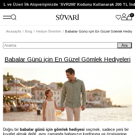
 ve Üzeri İlk Alışverişinizde ‘SVR200’ Kodunu Kullanarak 200 TL İndir
0
Anasayfa
Blog
Hediye Önerileri
Babalar Günü için En Güzel Gömlek Hediyel
Ara
Babalar Günü için En Güzel Gömlek Hediyeleri
Doğru bir
babalar günü için gömlek hediyesi
seçmek, sadece yeni bir
kıyafet almak değil, aynı zamanda babanızın konforuna ve özgüvenine