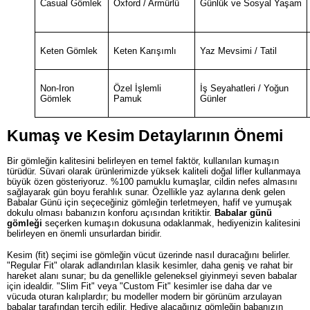
Casual Gömlek
Oxford / Armürlü
Günlük ve Sosyal Yaşam
Keten Gömlek
Keten Karışımlı
Yaz Mevsimi / Tatil
Non-Iron
Özel İşlemli
İş Seyahatleri / Yoğun
Gömlek
Pamuk
Günler
Kumaş ve Kesim Detaylarının Önemi
Bir gömleğin kalitesini belirleyen en temel faktör, kullanılan kumaşın
türüdür. Süvari olarak ürünlerimizde yüksek kaliteli doğal lifler kullanmaya
büyük özen gösteriyoruz. %100 pamuklu kumaşlar, cildin nefes almasını
sağlayarak gün boyu ferahlık sunar. Özellikle yaz aylarına denk gelen
Babalar Günü için seçeceğiniz gömleğin terletmeyen, hafif ve yumuşak
dokulu olması babanızın konforu açısından kritiktir.
Babalar günü
gömleği
seçerken kumaşın dokusuna odaklanmak, hediyenizin kalitesini
belirleyen en önemli unsurlardan biridir.
Kesim (fit) seçimi ise gömleğin vücut üzerinde nasıl duracağını belirler.
"Regular Fit" olarak adlandırılan klasik kesimler, daha geniş ve rahat bir
hareket alanı sunar; bu da genellikle geleneksel giyinmeyi seven babalar
için idealdir. "Slim Fit" veya "Custom Fit" kesimler ise daha dar ve
vücuda oturan kalıplardır; bu modeller modern bir görünüm arzulayan
babalar tarafından tercih edilir. Hediye alacağınız gömleğin babanızın