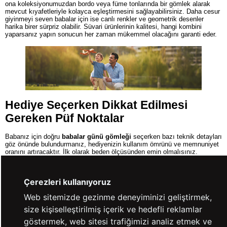
ona koleksiyonumuzdan bordo veya füme tonlarında bir gömlek alarak
mevcut kıyafetleriyle kolayca eşleştirmesini sağlayabilirsiniz. Daha cesur
giyinmeyi seven babalar için ise canlı renkler ve geometrik desenler
harika birer sürpriz olabilir. Süvari ürünlerinin kalitesi, hangi kombini
yaparsanız yapın sonucun her zaman mükemmel olacağını garanti eder.
Hediye Seçerken Dikkat Edilmesi
Gereken Püf Noktalar
Babanız için doğru
babalar günü gömleği
seçerken bazı teknik detayları
göz önünde bulundurmanız, hediyenizin kullanım ömrünü ve memnuniyet
oranını artıracaktır. İlk olarak beden ölçüsünden emin olmalısınız.
Babanızın halihazırda severek giydiği bir gömleğin yaka ve omuz
ölçülerine bakmak en pratik yoldur. Eğer iki beden arasında kalıyorsanız,
genellikle bir üst bedeni tercih etmek daha güvenli olabilir; ancak
Çerezleri kullanıyoruz
Süvari'nin standart kalıpları (Regular Fit) çoğu vücut tipine mükemmel
uyum sağlar.
Web sitemizde gezinme deneyiminizi geliştirmek,
Bir diğer önemli nokta ise kumaşın içeriğidir. Günümüzde polyester
size kişiselleştirilmiş içerik ve hedefli reklamlar
karışımlı kumaşlar yaygın olsa da gerçek konfor için Süvari'nin tercih
göstermek, web sitesi trafiğimizi analiz etmek ve
ettiği gibi doğal lifli kumaşlara yönelmelisiniz. Pamuklu veya keten