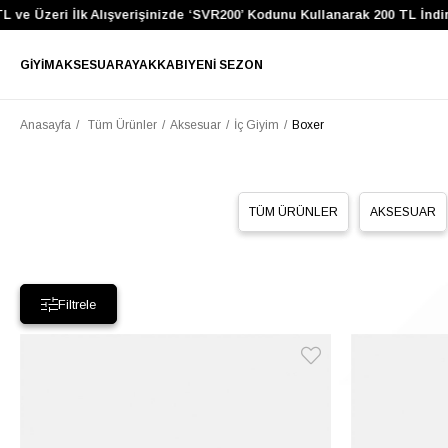
 ve Üzeri İlk Alışverişinizde ‘SVR200’ Kodunu Kullanarak 200 TL İndir
GIYIM
AKSESUAR
AYAKKABI
YENI SEZON
Anasayfa
Tüm Ürünler
Aksesuar
İç Giyim
Boxer
TÜM ÜRÜNLER
AKSESUAR
Filtrele