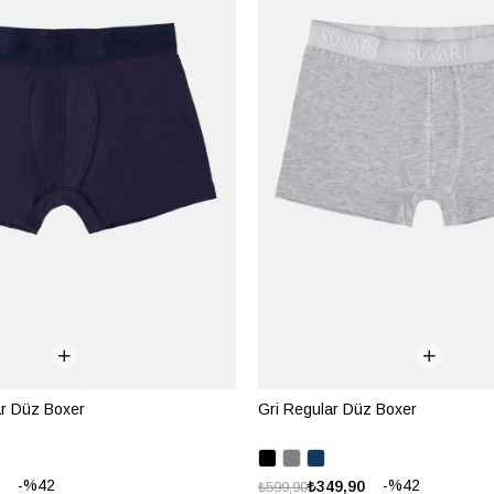
ar Düz Boxer
Gri Regular Düz Boxer
%42
%42
₺349,90
₺599,90