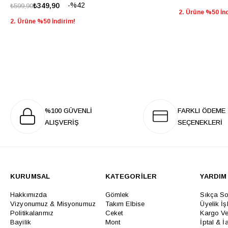
%42
₺349,90
₺599,90
2. Ürüne %50 İn
2. Ürüne %50 İndirim!
%100 GÜVENLİ
FARKLI ÖDEME
ALIŞVERİŞ
SEÇENEKLERİ
KURUMSAL
KATEGORİLER
YARDIM
Hakkımızda
Gömlek
Sıkça So
Vizyonumuz & Misyonumuz
Takım Elbise
Üyelik İş
Politikalarımız
Ceket
Kargo Ve
Bayilik
Mont
İptal & İ