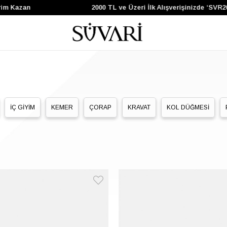
im Kazan
2000 TL ve Üzeri İlk Alışverişinizde ‘SVR2
İÇ GİYİM
KEMER
ÇORAP
KRAVAT
KOL DÜĞMESİ