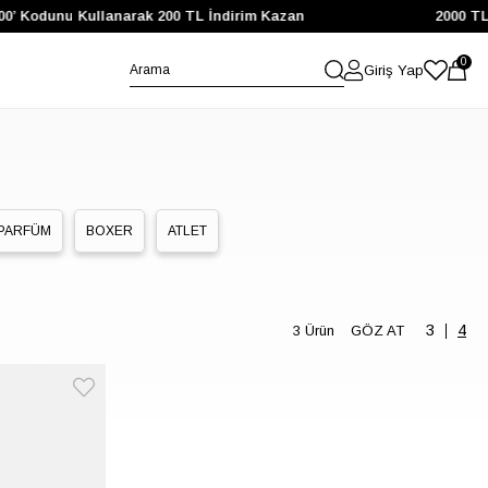
00’ Kodunu Kullanarak 200 TL İndirim Kazan
2000 TL 
0
Giriş Yap
PARFÜM
BOXER
ATLET
3 Ürün