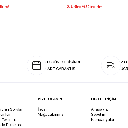
dirim!
2. Ürüne %50 İndirim!
14 GÜN İÇERİSİNDE
200
İADE GARANTİSİ
ÜCR
BİZE ULAŞIN
HIZLI ERİŞİM
rulan Sorular
İletişim
Anasayfa
lemleri
Mağazalarımız
Sepetim
 Teslimat
Kampanyalar
ade Politikası