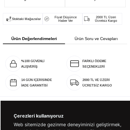
Fiyat Düşünce
2000 TL Üzeri
Stoktaki Mağazalar
Haber Ver
Ücretsiz Kargo
Ürün Değerlendirmeleri
Ürün Soru ve Cevapları
%100 GÜVENLİ
FARKLI ÖDEME
ALIŞVERİŞ
SEÇENEKLERİ
14 GÜN İÇERİSİNDE
2000 TL VE ÜZERİ
İADE GARANTİSİ
ÜCRETSİZ KARGO
Çerezleri kullanıyoruz
KURUMSAL
Web sitemizde gezinme deneyiminizi geliştirmek,