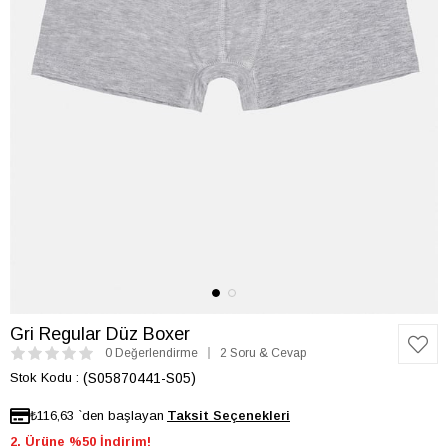
Gri Regular Düz Boxer
0 Değerlendirme
2 Soru & Cevap
Stok Kodu
(S05870441-S05)
₺116,63
`den başlayan
2. Ürüne %50 İndirim!