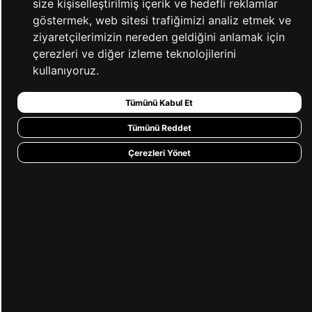
size kişiselleştirilmiş içerik ve hedefli reklamlar
KATEGORİLER
göstermek, web sitesi trafiğimizi analiz etmek ve
ziyaretçilerimizin nereden geldiğini anlamak için
çerezleri ve diğer izleme teknolojilerini
YARDIM
kullanıyoruz.
Tümünü Kabul Et
BİZE ULAŞIN
Tümünü Reddet
Çerezleri Yönet
HIZLI ERİŞİM
KVKK ve GİZLİLİK
BİZİ TAKİP ET