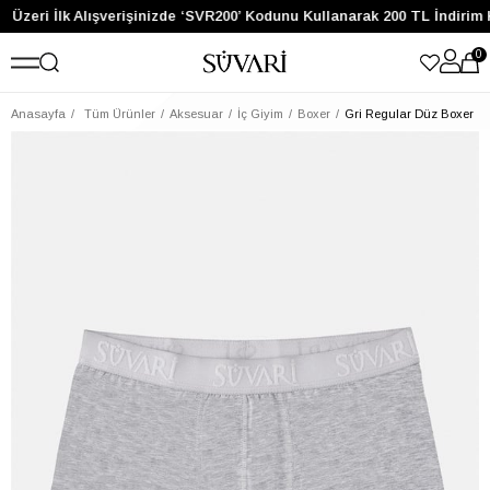
 Üzeri İlk Alışverişinizde ‘SVR200’ Kodunu Kullanarak 200 TL İndirim 
0
Anasayfa
Tüm Ürünler
Aksesuar
İç Giyim
Boxer
Gri Regular Düz Boxer